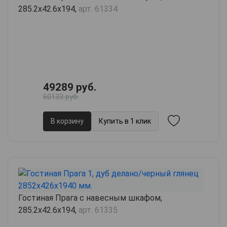
285.2х42.6х194,
арт. 61334
49289 руб.
60133 руб.
В корзину
Купить в 1 клик
Гостиная Прага с навесным шкафом,
285.2х42.6х194,
арт. 61335