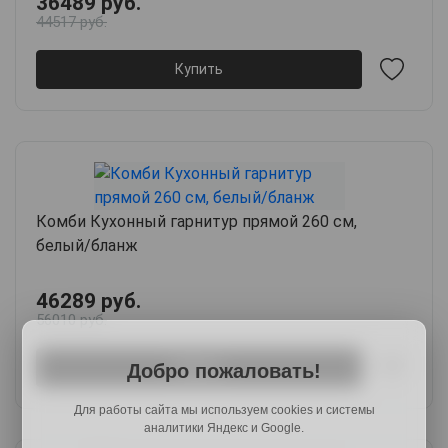
36489 руб.
44517 руб.
Купить
Комби Кухонный гарнитур прямой 260 см,
белый/бланж
46289 руб.
56010 руб.
Купить
Добро пожаловать!
Для работы сайта мы используем cookies и системы
аналитики Яндекс и Google.