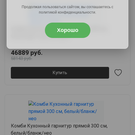
Продолжая пользоваться сайтом, вы соглашаетесь с
политикой конфиденциальности.
Комби Кухонный гарнитур прямой 260 см,
Хорошо
белый/дуб торонто/грей
46889 руб.
58143 руб.
Купить
Комби Кухонный гарнитур прямой 300 см,
белый/бланж/нео