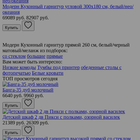
Модерн Кухонный гарнитур угловой 300х180 см, белый/нео/
океания
69089 руб.
82907 руб.
Купить
Модерн Кухонный гарнитур прямой 260 см, белый/черный
матовый/меланж из подборок:
со стеклом
большие
прямые
Вам может быть интересно:
Низкие комоды
Тумбы под принтер
обеденные столы с
фотопечатью
Белые кровати
ТОП просмотров сегодня
Банга-35 дуб молочный
6640 руб.
9960 руб.
Купить
Детский шкаф 2 дв Пикси с полками, озорной василек
21389 руб.
26309 руб.
Купить