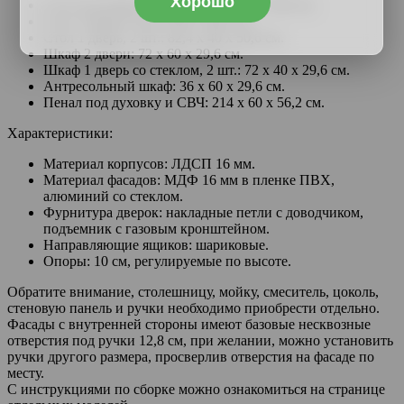
Хорошо
Стол под мойку 2 двери: 82,4 х 60 х 50,6 см.
Стол 3 ящика: 82,4 х 60 х 50,6 см.
Стол 1 дверь, 2 шт.: 82,4 х 40 х 50,6 см.
Шкаф 2 двери: 72 х 60 х 29,6 см.
Шкаф 1 дверь со стеклом, 2 шт.: 72 х 40 х 29,6 см.
Антресольный шкаф: 36 х 60 х 29,6 см.
Пенал под духовку и СВЧ: 214 х 60 х 56,2 см.
Характеристики:
Материал корпусов: ЛДСП 16 мм.
Материал фасадов: МДФ 16 мм в пленке ПВХ,
алюминий со стеклом.
Фурнитура дверок: накладные петли с доводчиком,
подъемник с газовым кронштейном.
Направляющие ящиков: шариковые.
Опоры: 10 см, регулируемые по высоте.
Обратите внимание, столешницу, мойку, смеситель, цоколь,
стеновую панель и ручки необходимо приобрести отдельно.
Фасады с внутренней стороны имеют базовые несквозные
отверстия под ручки 12,8 см, при желании, можно установить
ручки другого размера, просверлив отверстия на фасаде по
месту.
С инструкциями по сборке можно ознакомиться на странице