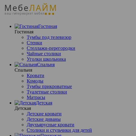
Мебе
ЛАЙМ
ваш гипермаркет мебели
Гостиная
Гостиная
Тумбы под телевизор
Стенки
Стеллажи-перегородки
Чайные столики
Уголки школьника
Спальня
Спальня
Кровати
Комоды
Тумбы прикроватные
Туалетные столики
Матрасы
Детская
Детская
Детские кровати
Детские диваны
Двухъярусные кровати
Столики и стульчики для детей
Прихожая