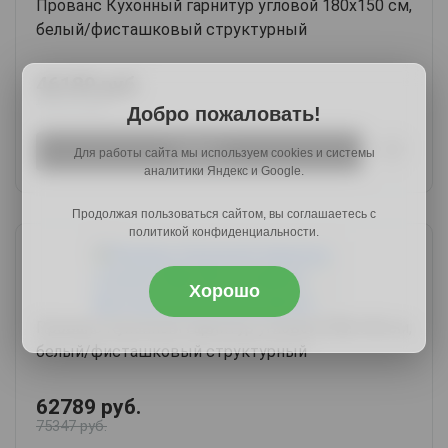
Прованс Кухонный гарнитур угловой 180х150 см,
белый/фисташковый структурный
46189 руб.
56351 руб.
Добро пожаловать!
Купить
Для работы сайта мы используем cookies и системы
аналитики Яндекс и Google.
Продолжая пользоваться сайтом, вы соглашаетесь с
политикой конфиденциальности.
Хорошо
Прованс Кухонный гарнитур угловой 240х140 см,
белый/фисташковый структурный
62789 руб.
75347 руб.