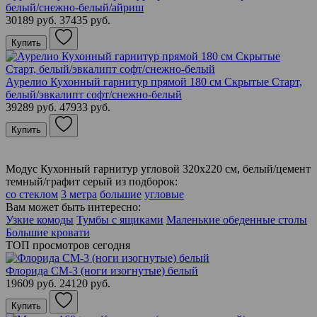
белый/снежно-белый/айриш
30189 руб.
37435 руб.
Купить
Аурелио Кухонный гарнитур прямой 180 см Скрытые Старт,
белый/эвкалипт софт/снежно-белый
39289 руб.
47933 руб.
Купить
Модус Кухонный гарнитур угловой 320х220 см, белый/цемент
темный/графит серый из подборок:
со стеклом
3 метра
большие
угловые
Вам может быть интересно:
Узкие комоды
Тумбы с ящиками
Маленькие обеденные столы
Большие кровати
ТОП просмотров сегодня
Флорида СМ-3 (ноги изогнутые) белый
19609 руб.
24120 руб.
Купить