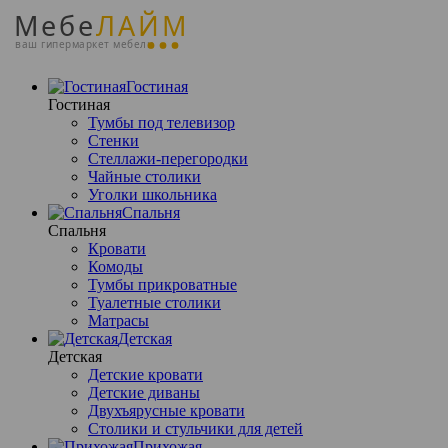
Мебе
ЛАЙМ
ваш гипермаркет мебели
Гостиная
Гостиная
Тумбы под телевизор
Стенки
Стеллажи-перегородки
Чайные столики
Уголки школьника
Спальня
Спальня
Кровати
Комоды
Тумбы прикроватные
Туалетные столики
Матрасы
Детская
Детская
Детские кровати
Детские диваны
Двухъярусные кровати
Столики и стульчики для детей
Прихожая