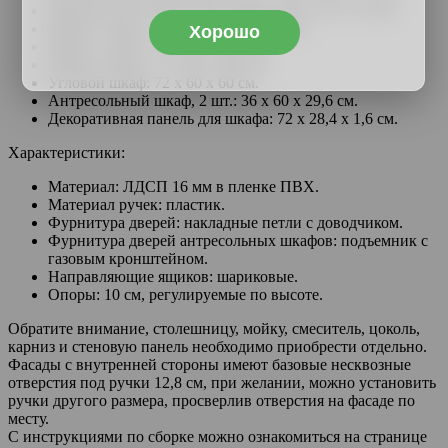
Декоративная панель для пенала: 204 х 55 х 1,6 см.
Шкаф 1 дверь, 2 шт.: 72 х 30 х 29,6 см.
Хорошо
Шкаф 1 дверь: 72 х 40 х 29,6 см.
Шкаф 2 двери: 72 х 60 х 29,6 см.
Угловой шкаф: 72 х 60 х 60 см.
Антресольный шкаф, 2 шт.: 36 х 60 х 29,6 см.
Декоративная панель для шкафа: 72 х 28,4 х 1,6 см.
Характеристики:
Материал: ЛДСП 16 мм в пленке ПВХ.
Материал ручек: пластик.
Фурнитура дверей: накладные петли с доводчиком.
Фурнитура дверей антресольных шкафов: подъемник с
газовым кронштейном.
Направляющие ящиков: шариковые.
Опоры: 10 см, регулируемые по высоте.
Обратите внимание, столешницу, мойку, смеситель, цоколь,
карниз и стеновую панель необходимо приобрести отдельно.
Фасады с внутренней стороны имеют базовые несквозные
отверстия под ручки 12,8 см, при желании, можно установить
ручки другого размера, просверлив отверстия на фасаде по
месту.
С инструкциями по сборке можно ознакомиться на странице