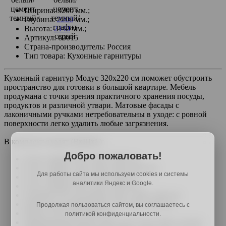
Ширина: 3200 мм.;
Глубина:
2200
мм.;
Высота:
2140
мм.;
Артикул: 60015
Страна-производитель: Россия
Тип товара: Кухонные гарнитуры
Кухонный гарнитур Модус 320х220 см поможет обустроить
пространство для готовки в большой квартире. Мебель
продумана с точки зрения практичного хранения посуды,
продуктов и различной утвари. Матовые фасады с
лаконичными ручками нетребовательны в уходе: с ровной
поверхности легко удалить любые загрязнения.
В комплект входят (ВхШхГ):
Добро пожаловать!
Стол 2 двери: 82,4 х 60 х 50,6 см.
Стол 1 дверь, 2 шт.: 82,4 х 40 х 50,6 см.
Для работы сайта мы используем cookies и системы
Стол 3 ящика: 82,4 х 60 х 50,6 см.
аналитики Яндекс и Google.
Стол 2 ящика: 82,4 х 60 х 50,6 см.
Угловой стол под мойку: 82,4 х 100 х 50,6 см.
Пенал под холодильник: 214 х 60 х 56,6 см.
Продолжая пользоваться сайтом, вы соглашаетесь с
Пенал: 214 х 60 х 56,2 см.
политикой конфиденциальности.
Декоративная панель для стола: 72,4 х 54,5 х 1,6 см.