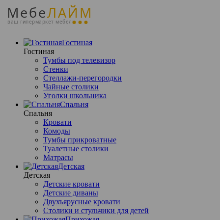
Мебе
ЛАЙМ
ваш гипермаркет мебели
Гостиная
Гостиная
Тумбы под телевизор
Стенки
Стеллажи-перегородки
Чайные столики
Уголки школьника
Спальня
Спальня
Кровати
Комоды
Тумбы прикроватные
Туалетные столики
Матрасы
Детская
Детская
Детские кровати
Детские диваны
Двухъярусные кровати
Столики и стульчики для детей
Прихожая