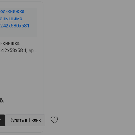
л-книжка
24.2х58х58.1,
арт.
б.
у
Купить в 1 клик