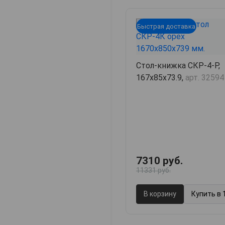
Быстрая доставка
Стол-книжка СКР-4-Р,
167х85х73.9,
арт. 32594
7310 руб.
11331 руб.
В корзину
Купить в 