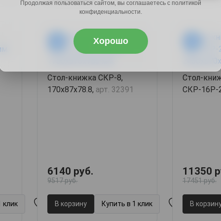
Продолжая пользоваться сайтом, вы соглашаетесь с политикой
конфиденциальности.
Хорошо
-35%
-34%
Стол-книжка СКР-8,
Стол-кни
170х87х78.8,
арт. 32391
СКР-16Р-2
240х87х73
6140 руб.
11350 р
9517 руб.
17451 руб.
1 клик
В корзину
Купить в 1 клик
В корзин