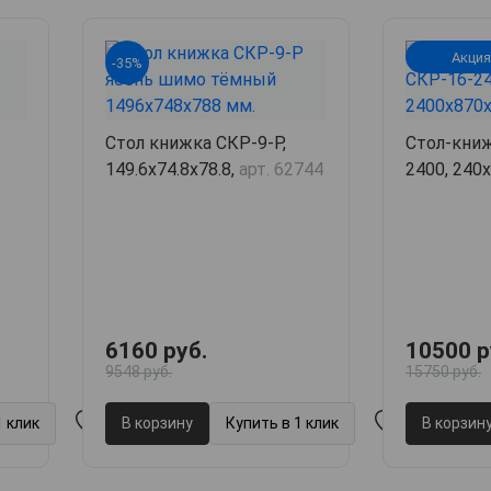
Акция
-35%
Стол книжка СКР-9-Р,
Стол-кни
149.6х74.8х78.8,
арт. 62744
2400, 240
52149
6160 руб.
10500 р
9548 руб.
15750 руб.
1 клик
В корзину
Купить в 1 клик
В корзин