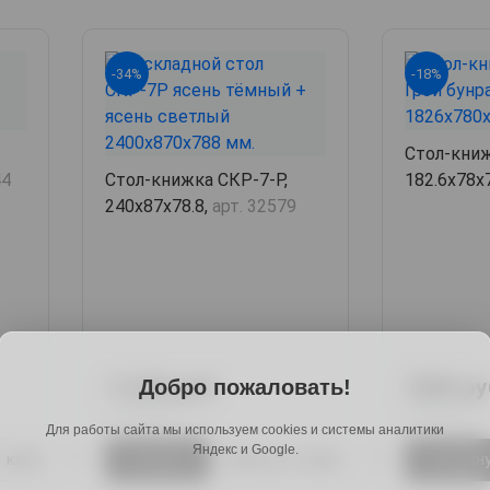
-34%
-18%
Стол-книж
44
Стол-книжка СКР-7-Р,
182.6х78х
240х87х78.8,
арт. 32579
11240 руб.
7689 ру
Добро пожаловать!
17282 руб.
9458 руб.
Для работы сайта мы используем cookies и системы аналитики
Яндекс и Google.
1 клик
В корзину
Купить в 1 клик
В корзин