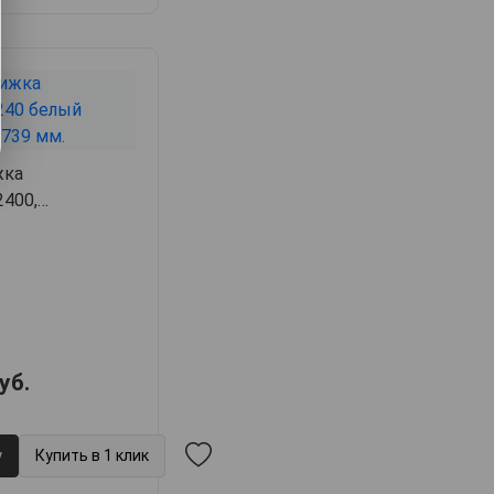
жка
400,
.9,
арт. 62670
уб.
у
Купить в 1 клик