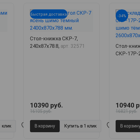
Быстрая доставка
-34%
Стол-книжка СКР-7,
240х87х78.8,
арт. 32571
Стол-кни
СКР-17Р-2
260х87х73
10390 руб.
10940 р
16105 руб.
16821 руб.
1 клик
В корзину
Купить в 1 клик
В корзин