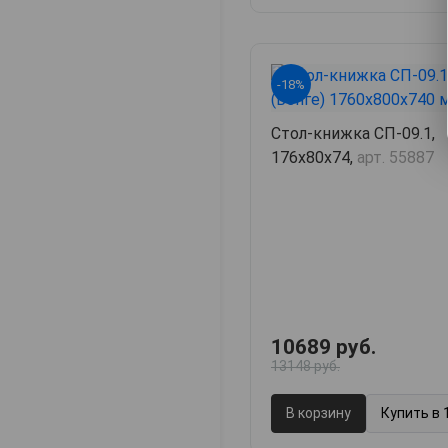
-18%
Cтол-книжка СП-09.1,
176х80х74,
арт. 55887
10689 руб.
13148 руб.
В корзину
Купить в 