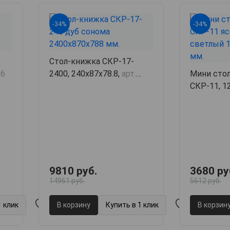
-34%
-34%
Стол-книжка СКР-17-
36
2400, 240х87х78.8,
арт.
Мини сто
62704
СКР-11, 1
66903
9810 руб.
3680 ру
14961 руб.
5612 руб.
1 клик
В корзину
Купить в 1 клик
В корзин