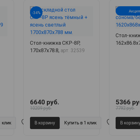
Акция
-34%
Стол-книж
Стол-книжка СКР-8Р,
162х86.8х
170х87х78.8,
арт. 32539
6640 руб.
5366 ру
10209 руб.
7792 руб.
1 клик
В корзину
Купить в 1 клик
В корзин