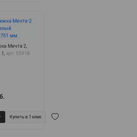
ка Мечта 2,
.1,
арт. 55918
б.
у
Купить в 1 клик