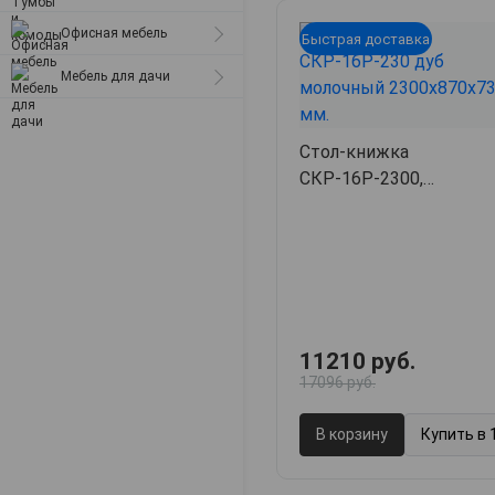
Матрасы
металлические
Офисная мебель
Быстрая доставка
Стулья для дачи
Мебель для дачи
Табуреты
Компьютерные кресла
Стол-книжка
СКР-16Р-2300,
230х87х73.9,
арт. 56264
11210 руб.
17096 руб.
В корзину
Купить в 