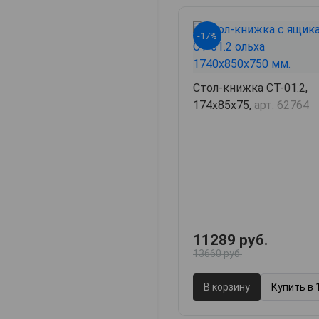
-17%
Стол-книжка СТ-01.2,
174х85х75,
арт. 62764
11289 руб.
13660 руб.
В корзину
Купить в 