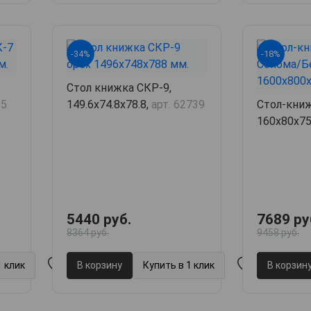
-34%
-18%
Стол книжка СКР-9,
15
149.6х74.8х78.8,
арт. 62739
Стол-книж
160х80х75
5440 руб.
7689 ру
8364 руб.
9458 руб.
1 клик
В корзину
Купить в 1 клик
В корзин