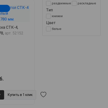
раздвижные
раскладные
Тип
книжки
Цвет
ка СТК-4,
белые
78,
арт. 52152
б.
у
Купить в 1 клик