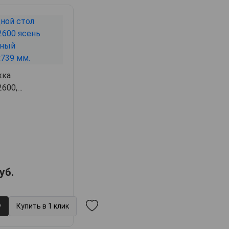
жка
600,
.9,
арт. 34551
уб.
у
Купить в 1 клик