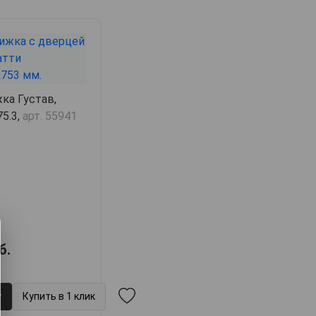
ка Густав,
75.3,
арт. 55941
б.
у
Купить в 1 клик