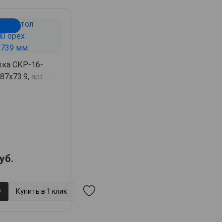
жка СКР-16-
х87х73.9,
арт.
уб.
у
Купить в 1 клик