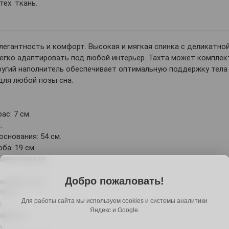
тех. ткань.
легантность и комфорт. Высокая и мягкая спинка с деликатн
егко адаптировать под любой интерьер. Тахта может комплек
пругий наполнитель обеспечивает оптимальную поддержку тел
для любой позы сна.
с: 7 см.
.
снования: 54 см.
ба: 19 см.
ниверсальная.
Добро пожаловать!
елями: 8 см.
28 шт.
Для работы сайта мы используем cookies и системы аналитики
.
Яндекс и Google.
рфекшн.
.