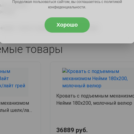
Продолжая пользоваться сайтом, вы соглашаетесь с политикой
выше средней.
конфиденциальности.
ронний.
Хорошо
 входит только в одноименную комплектацию.
емые товары
Кровать с подъемным механизм
 механизмом
Нейми 180х200, молочный велюр
елый шелк/лайт
36889 руб.