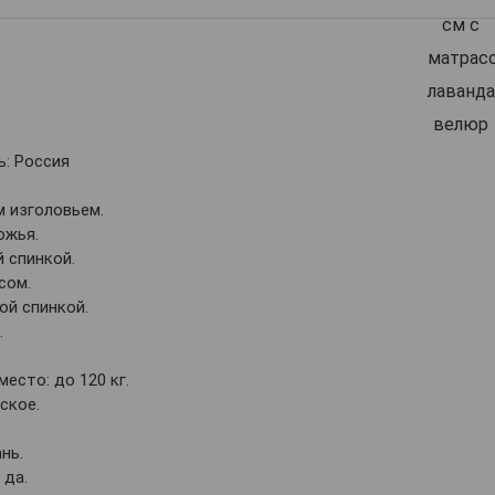
: Россия
м изголовьем.
ожья.
й спинкой.
сом.
ой спинкой.
.
место: до 120 кг.
ское.
нь.
 да.