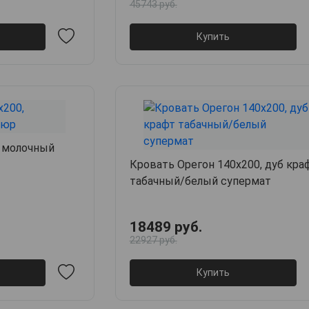
45743 руб.
Купить
, молочный
Кровать Орегон 140х200, дуб кра
табачный/белый супермат
18489 руб.
22927 руб.
Купить