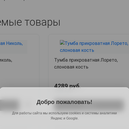
емые товары
коль,
Тумба прикроватная Лорето,
слоновая кость
4289 руб.
5233 руб.
Добро пожаловать!
Купить
Для работы сайта мы используем cookies и системы аналитики
Яндекс и Google.