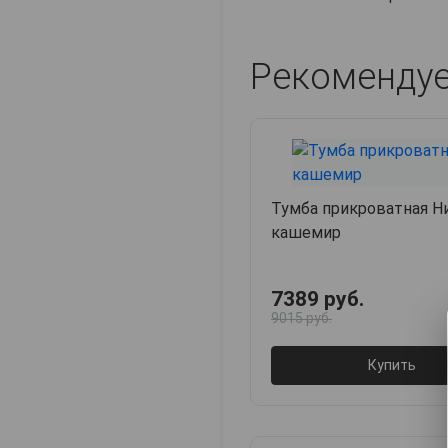
Рекоменду
Тумба прикроватная Ни
кашемир
7389 руб.
9015 руб.
Купить