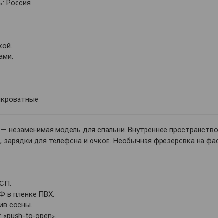
: Россия
кой.
ами.
.
икроватные
— незаменимая модель для спальни. Внутреннее пространство
г, зарядки для телефона и очков. Необычная фрезеровка на ф
СП.
Ф в пленке ПВХ.
ив сосны.
 «push-to-open».