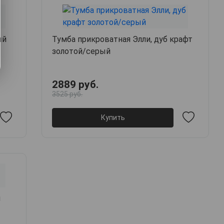
ый
Тумба прикроватная Элли, дуб крафт
золотой/серый
2889 руб.
3525 руб.
Купить
й