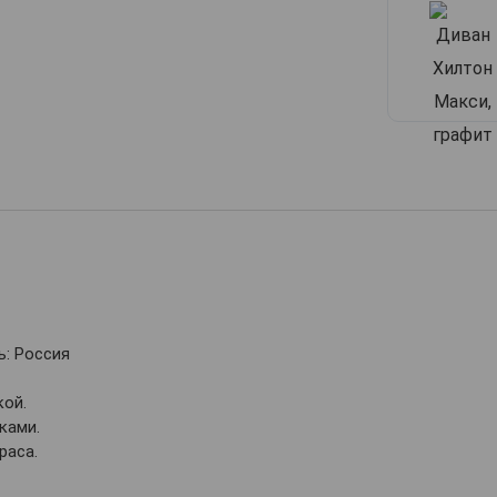
: Россия
кой.
ками.
раса.