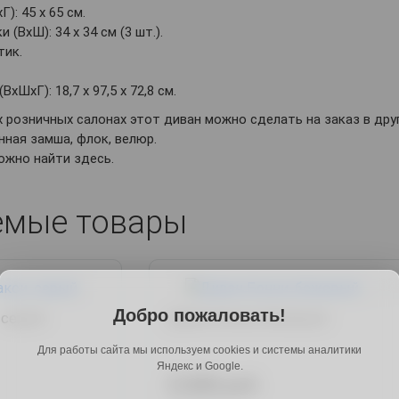
): 45 х 65 см.
(ВхШ): 34 х 34 см (3 шт.).
тик.
хШхГ): 18,7 х 97,5 х 72,8 см.
х розничных салонах этот диван можно сделать на заказ в дру
нная замша, флок, велюр.
ожно найти здесь.
емые товары
Добро пожаловать!
 серый
Диван Бонни, бежевый
Для работы сайта мы используем cookies и системы аналитики
Яндекс и Google.
51889 руб.