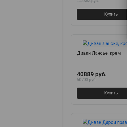
148663 руб.
Купить
Диван Лансье, крем
40889 руб.
50703 руб.
Купить