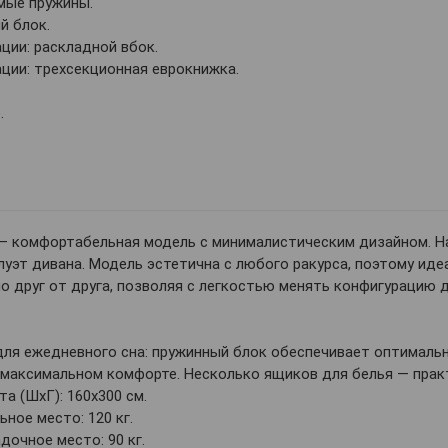
мые пружины.
й блок.
ии: раскладной вбок.
ции: трехсекционная еврокнижка.
.
— комфортабельная модель с минималистическим дизайном. На
уэт дивана. Модель эстетична с любого ракурса, поэтому иде
 друг от друга, позволяя с легкостью менять конфигурацию д
ля ежедневного сна: пружинный блок обеспечивает оптимальн
 максимальном комфорте. Несколько ящиков для белья — прак
а (ШхГ): 160х300 см.
ьное место: 120 кг.
дочное место: 90 кг.