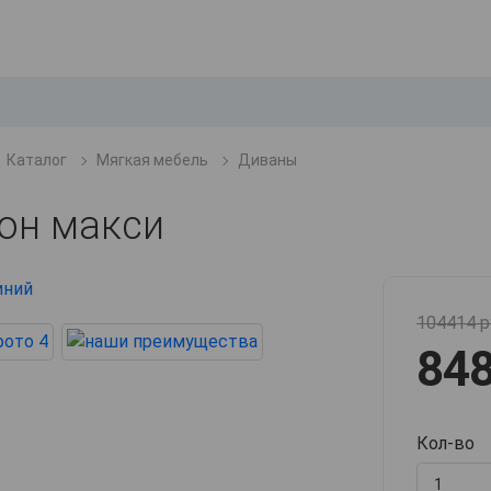
Каталог
Мягкая мебель
Диваны
он макси
104414 р
848
Кол-во