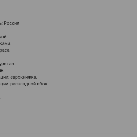
: Россия
кой.
ками.
раса.
уретан.
н.
ции: еврокнижка.
ии: раскладной вбок.
.