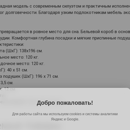
адная модель с современным силуэтом и практичным исполнен
ог долговечности. Благодаря узким подлокотникам мебель эк
превращается в ровное место для сна. Бельевой короб в осно
удии. Комфортная глубина посадки и мягкие приспинные поду
ктеристики:
а (ШхГ): 138х196 см.
ьное место: 120 кг.
дочное место: 120 кг.
): 40 х 51 см.
подушек (ШхГ): 196 х 71 см.
3,5 см.
: 12 см.
тик.
лья (ВхШхГ): 23 х 171 х 57 см.
Добро пожаловать!
Для работы сайта мы используем cookies и системы аналитики
Яндекс и Google.
емые товары