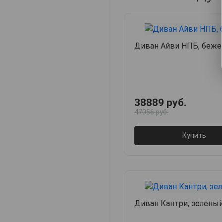
Диван Айви НПБ, беж
38889 руб.
47056 руб.
Купить
Диван Кантри, зелены