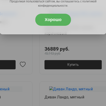
Продолжая пользоваться сайтом, вы соглашаетесь с политикой
конфиденциальности.
Хорошо
евый
Диван Роланд НПБ, светло-
коричневый
36889 руб.
45743 руб.
Купить
й
Диван Ландо, мятный