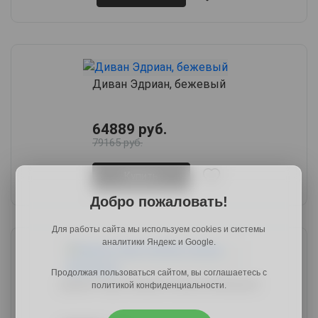
Диван Эдриан, бежевый
64889 руб.
79165 руб.
Купить
Добро пожаловать!
Для работы сайта мы используем cookies и системы
аналитики Яндекс и Google.
Продолжая пользоваться сайтом, вы соглашаетесь с
Диван Кэри низкие ножки, бежевый
политикой конфиденциальности.