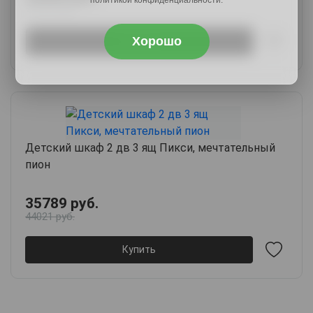
политикой конфиденциальности.
27107 руб.
Хорошо
Купить
Детский шкаф 2 дв 3 ящ Пикси, мечтательный
пион
35789 руб.
44021 руб.
Купить