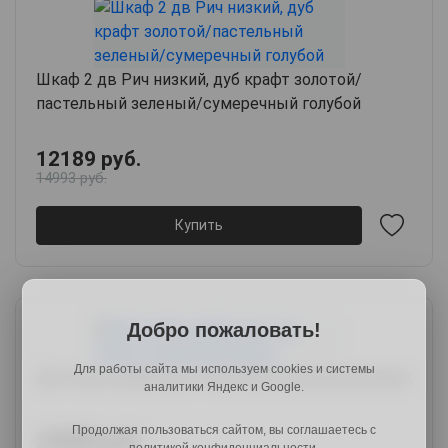
Шкаф 2 дв Рич низкий, дуб крафт золотой/
пастельный зеленый/сумеречный голубой
12189 руб.
14993 руб.
Купить
Добро пожаловать!
Для работы сайта мы используем cookies и системы
Детский шкаф 2 дв 1 ящ Пикси, озорной василек
аналитики Яндекс и Google.
Продолжая пользоваться сайтом, вы соглашаетесь с
22589 руб.