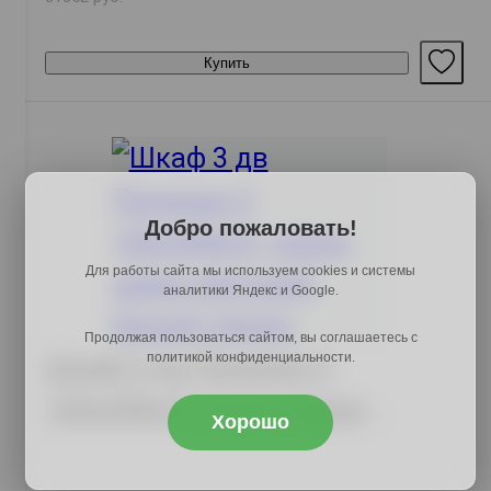
Купить
Добро пожаловать!
Для работы сайта мы используем cookies и системы
аналитики Яндекс и Google.
Продолжая пользоваться сайтом, вы соглашаетесь с
политикой конфиденциальности.
Шкаф 3 дв Палермо 3
160х208х51, ясень шимо
Хорошо
светлый/белый глянец