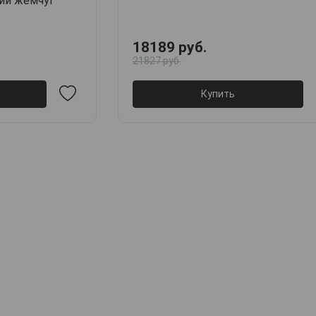
кий жемчуг
18189 руб.
21827 руб.
Купить