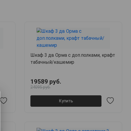
Шкаф 3 дв Орма с доп.полками, крафт
табачный/кашемир
19589 руб.
24095 руб.
Купить