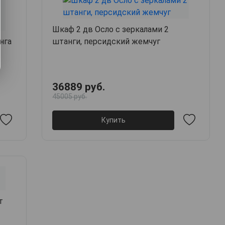
Шкаф 2 дв Осло с зеркалами 2
нга
штанги, персидский жемчуг
36889 руб.
45005 руб.
Купить
т