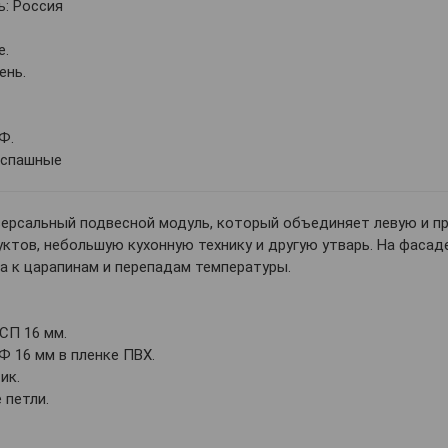
: Россия
е.
ень.
Ф.
аспашные
ерсальный подвесной модуль, который объединяет левую и пр
уктов, небольшую кухонную технику и другую утварь. На фасад
а к царапинам и перепадам температуры.
СП 16 мм.
 16 мм в пленке ПВХ.
ик.
 петли.