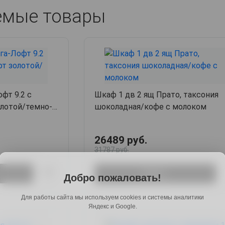
емые товары
фт 9.2 с
Шкаф 1 дв 2 ящ Прато, таксония
олотой/темно-
шоколадная/кофе с молоком
26489 руб.
31787 руб.
Купить
Добро пожаловать!
Для работы сайта мы используем cookies и системы аналитики
Яндекс и Google.