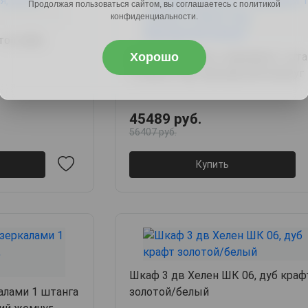
Продолжая пользоваться сайтом, вы соглашаетесь с политикой
конфиденциальности.
тон пайн
Хорошо
Шкаф 2 дв Осло с зеркалом 1 шта
2 полки 2 ящ, персидский жемчуг
45489 руб.
56407 руб.
Купить
Шкаф 3 дв Хелен ШК 06, дуб краф
алами 1 штанга
золотой/белый