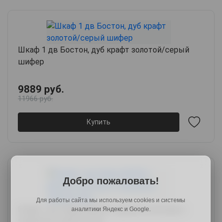
Шкаф 1 дв Бостон, дуб крафт золотой/серый
шифер
9889 руб.
11966 руб.
Купить
Добро пожаловать!
Для работы сайта мы используем cookies и системы
Шкаф 1 дв Лаура 464.05 с двумя штангами с
аналитики Яндекс и Google.
зеркалом, серый уголь