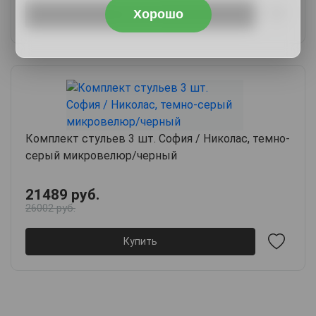
Хорошо
Купить
Комплект стульев 3 шт. София / Николас, темно-
серый микровелюр/черный
21489 руб.
26002 руб.
Купить