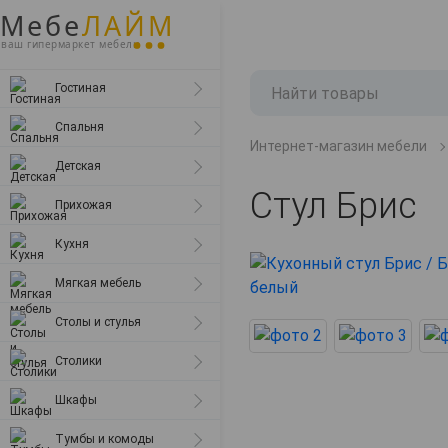
Мебе
ЛАЙМ
ваш гипермаркет мебели
Тумбы под телевизор
Кровати
Детские кровати
Прихожие
Кухонные гарнитуры
Диваны
Обеденные столы
Журнальные столики
Шкафы распашные
Тумбы под телевизор
кресла
Раскладушки
Гостиная
Стенки
Комоды
Детские диваны
Обувницы
Кухонные столы
Банкетки
Компьютерные столы
Сервировочные столики
Шкафы-купе
Комоды
столы
Спальня
Стеллажи-перегородки
Тумбы прикроватные
Двухъярусные кровати
Кухонные уголки
Пуфы
Письменные столы
Туалетные столики
Стеллажи
Тумбы
шкафы
Интернет-магазин мебели
Детская
Чайные столики
Туалетные столики
Столики и стульчики для детей
Кухонные диваны
Мягкие кресла
Стулья
Шкафы-витрины
Тумбы прикроватные
тумбы
Стул Брис
Уголки школьника
Матрасы
Стулья
Табуреты
Шкафы-пеналы
Прихожая
Табуреты
Компьютерные кресла
Книжные шкафы
Кухня
Барные стулья
Навесные шкафы
Мягкая мебель
Полки
Столы и стулья
Столики
Шкафы
Тумбы и комоды