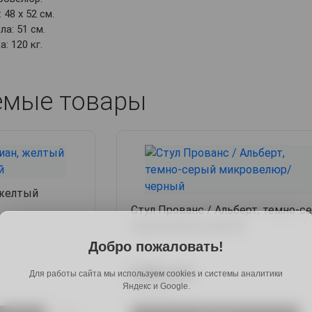
48 х 52 см.
а: 51 см.
: 120 кг.
емые товары
 желтый
Стул Прованс / Альберт, темно-с
микровелюр/черный
Добро пожаловать!
6589 руб.
Для работы сайта мы используем cookies и системы аналитики
8039 руб.
Яндекс и Google.