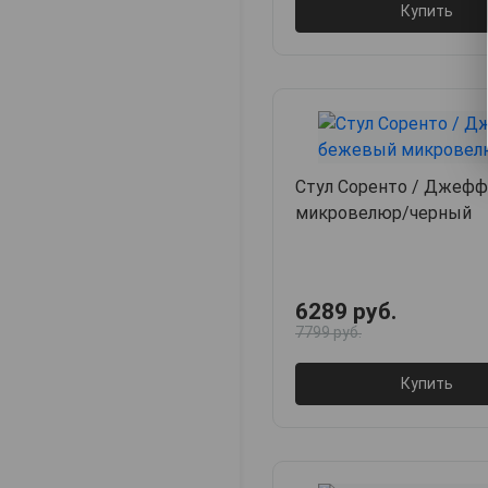
Купить
Стул Соренто / Джефф
микровелюр/черный
6289 руб.
7799 руб.
Купить