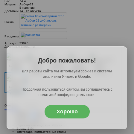
Вес
74 кг.
Модель
Амбер-21
В наличии
Доставим
14 - 15 августа
Схема
Расцветка
Артикул
33026
Доступные варианты
Добро пожаловать!
Для работы сайта мы используем cookies и системы
аналитики Яндекс и Google.
Продолжая пользоваться сайтом, вы соглашаетесь с
политикой конфиденциальности.
Описание
Доставка
Хорошо
Ширина:
1300
мм.;
Глубина:
1300
мм.;
Высота:
1650
мм.;
Артикул: 33026
Страна-производитель: Россия
Бренд: ВМФ
Тип товара: Компьютерные столы