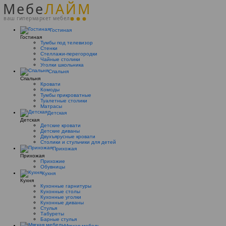
Мебе
ЛАЙМ
ваш гипермаркет мебели
Гостиная
Гостиная
Тумбы под телевизор
Стенки
Стеллажи-перегородки
Чайные столики
Уголки школьника
Спальня
Спальня
Кровати
Комоды
Тумбы прикроватные
Туалетные столики
Матрасы
Детская
Детская
Детские кровати
Детские диваны
Двухъярусные кровати
Столики и стульчики для детей
Прихожая
Прихожая
Прихожие
Обувницы
Кухня
Кухня
Кухонные гарнитуры
Кухонные столы
Кухонные уголки
Кухонные диваны
Стулья
Табуреты
Барные стулья
Мягкая мебель