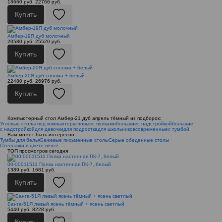
18660 руб.
22766 руб.
Купить
Амбер-19Я дуб молочный
20580 руб.
25520 руб.
Купить
Амбер-20Я дуб сонома + белый
22480 руб.
26976 руб.
Купить
Компьютерный стол Амбер-21 дуб апрель тёмный из подборок:
Угловые столы под компьютер
угловые
с полками
большие
с надстройкой
большие
с надстройкой
для девочки
для подростка
для школьников
современные
с тумбой
Вам может быть интересно:
Тумбы для белья
Бежевые письменные столы
Серые обеденные столы
Стеллажи в цвете венге
ТОП просмотров сегодня
00-00011511 Полка настенная ПК-7, белый
1389 руб.
1681 руб.
Купить
Банга-51Я левый ясень тёмный + ясень светлый
5440 руб.
8228 руб.