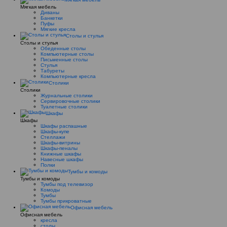
Мягкая мебель
Диваны
Банкетки
Пуфы
Мягкие кресла
Столы и стулья
Столы и стулья
Обеденные столы
Компьютерные столы
Письменные столы
Стулья
Табуреты
Компьютерные кресла
Столики
Столики
Журнальные столики
Сервировочные столики
Туалетные столики
Шкафы
Шкафы
Шкафы распашные
Шкафы-купе
Стеллажи
Шкафы-витрины
Шкафы-пеналы
Книжные шкафы
Навесные шкафы
Полки
Тумбы и комоды
Тумбы и комоды
Тумбы под телевизор
Комоды
Тумбы
Тумбы прикроватные
Офисная мебель
Офисная мебель
кресла
столы