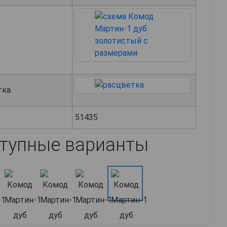
тка
51435
тупные варианты