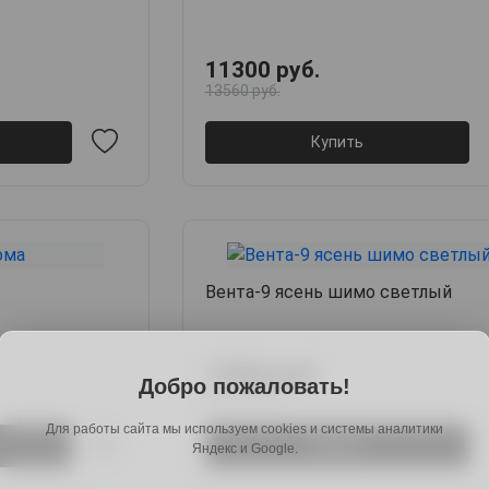
11300 руб.
13560 руб.
Купить
Вента-9 ясень шимо светлый
12960 руб.
Добро пожаловать!
20088 руб.
Для работы сайта мы используем cookies и системы аналитики
Купить
Яндекс и Google.