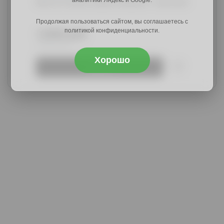
Вента-9 ясень шимо тёмный + светлый
Продолжая пользоваться сайтом, вы соглашаетесь с
политикой конфиденциальности.
12960 руб.
20088 руб.
Хорошо
Купить