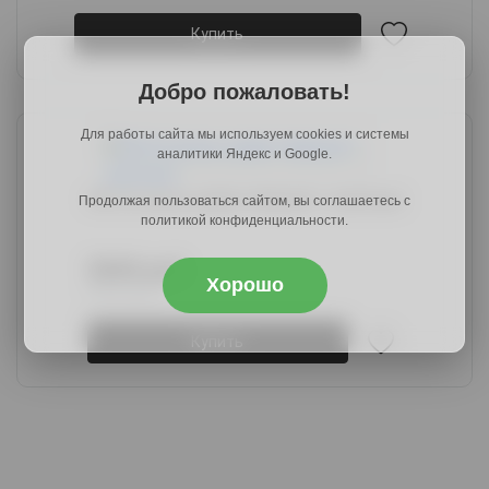
Купить
Добро пожаловать!
Для работы сайта мы используем cookies и системы
аналитики Яндекс и Google.
КВ-32 ясень шимо тёмный + светлый
Продолжая пользоваться сайтом, вы соглашаетесь с
политикой конфиденциальности.
5840 руб.
Хорошо
8833 руб.
Купить