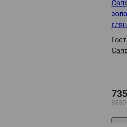
Гост
Сапф
зол
гля
735
8830