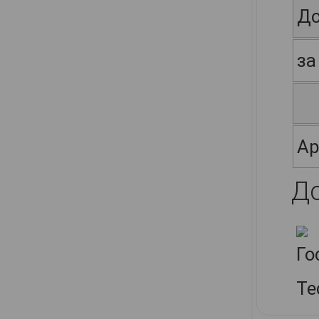
До
за
Ар
Д