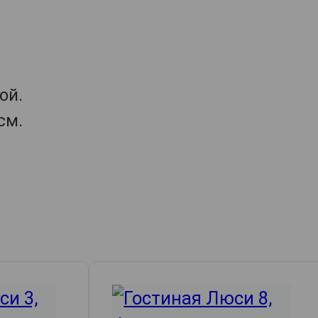
ой.
см.