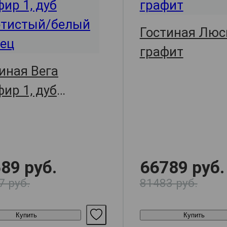
Гостиная Люси
графит
иная Вега
ир 1, дуб
отистый/белый
нец
89 руб.
66789 руб.
7 руб.
81483 руб.
Купить
Купить