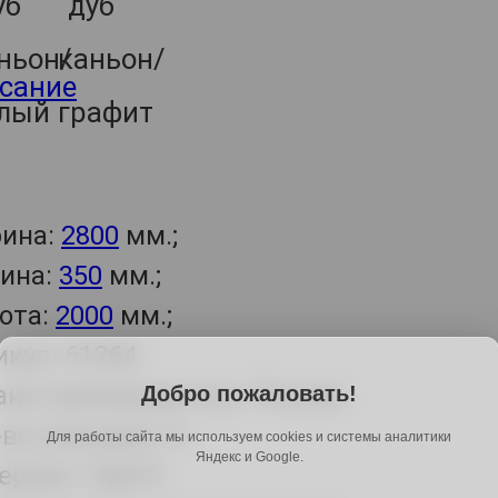
сание
ина:
2800
мм.;
бина:
350
мм.;
ота:
2000
мм.;
икул: 61264
ана-производитель: Россия
Добро пожаловать!
во упаковок: 4.
Для работы сайта мы используем cookies и системы аналитики
Яндекс и Google.
ериал: ЛДСП.