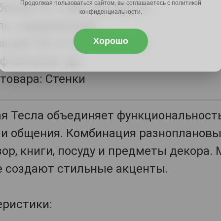
Продолжая пользоваться сайтом, вы соглашаетесь с политикой
бенности: с местом под тв.
конфиденциальности.
ль: современный.
Хорошо
 для ТВ: от 50" (> 111 см).
ф-витрина: да.
 товара: Стенки
я Тесла объединяет функциональность 
 и общения. Комбинация разноплановы
ор, книги, посуду и предметы декора.
е создают стильные акценты.
еристики: