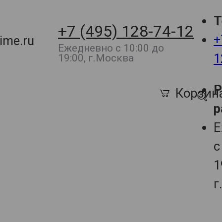
Т
+7 (495) 128-74-12
+
ime.ru
Ежедневно с 10:00 до
1
19:00, г.Москва
Корзин
р
Е
с
1
г