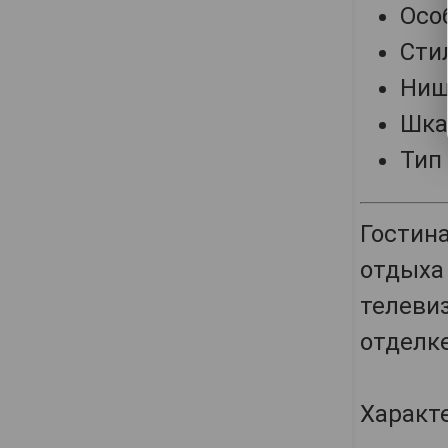
Осо
Сти
Ниша
Шка
Тип
Гостина
отдыха
телевиз
отделк
Характ