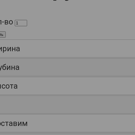
л-во
ть
ирина
убина
сота
ставим