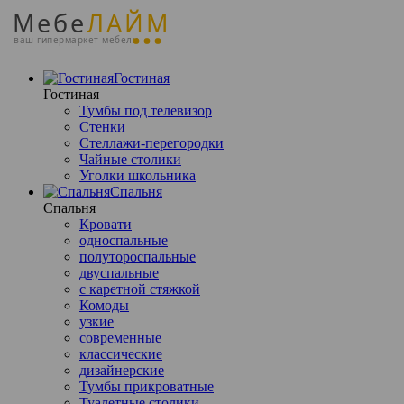
Мебе
ЛАЙМ
ваш гипермаркет мебели
Гостиная
Гостиная
Тумбы под телевизор
Стенки
Стеллажи-перегородки
Чайные столики
Уголки школьника
Спальня
Спальня
Кровати
односпальные
полутороспальные
двуспальные
с каретной стяжкой
Комоды
узкие
современные
классические
дизайнерские
Тумбы прикроватные
Туалетные столики