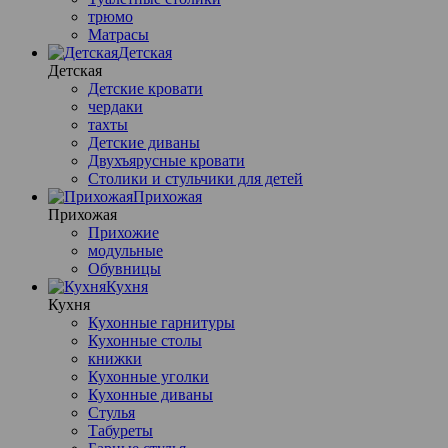
трюмо
Матрасы
Детская
Детская
Детские кровати
чердаки
тахты
Детские диваны
Двухъярусные кровати
Столики и стульчики для детей
Прихожая
Прихожая
Прихожие
модульные
Обувницы
Кухня
Кухня
Кухонные гарнитуры
Кухонные столы
книжки
Кухонные уголки
Кухонные диваны
Стулья
Табуреты