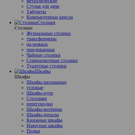
металлические
Стулья для дачи
Табуреты
Компьютерные кресла
Столики
Столики
Журнальные столики
трансформеры
на ножках
придиванные
Чайные столики
Сервировочные столики
Туалетные столики
Шкафы
Шкафы
Шкафы распашные
угловые
Шкафы-купе
Стеллажи
перегородки
Шкафы-витрины
Шкафы-пеналы
Книжные шкафы
Навесные шкафы
Полки