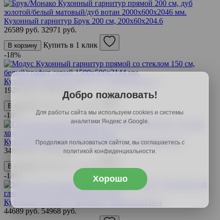
Кухонный гарнитур Брук 200 см, 200х60х204.6
26589 руб.
32971 руб.
Купить в 1 клик
В корзину
-18%
Кухонный гарнитур Модус-1, 150х50.6х214.4
19289 руб.
23533 руб.
Добро пожаловать!
Купить в 1 клик
В корзину
Для работы сайта мы используем cookies и системы
-18%
аналитики Яндекс и Google.
Кухонный гарнитур Оптима 180х150, 180х150х213.2
Продолжая пользоваться сайтом, вы соглашаетесь с
34889 руб.
42565 руб.
политикой конфиденциальности.
Купить в 1 клик
В корзину
-18%
Хорошо
Кухонный гарнитур Модерн-8, 300х56.6х214.4
44689 руб.
54968 руб.