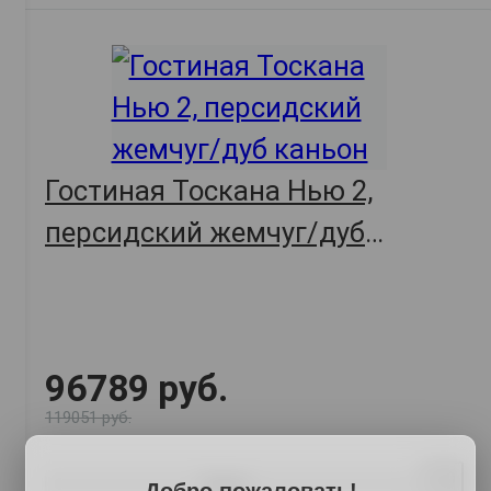
Гостиная Тоскана Нью 2,
персидский жемчуг/дуб
каньон
96789 руб.
119051 руб.
Купить