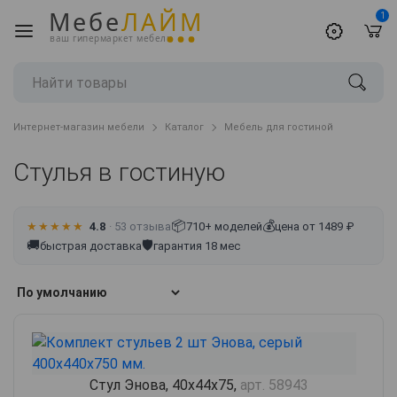
Мебе
ЛАЙМ
1
ваш гипермаркет мебели
Интернет-магазин мебели
Каталог
Мебель для гостиной
Стулья в гостиную
📦
💰
★★★★★
4.8
· 53 отзыва
710+ моделей
цена от 1489 ₽
🚚
🛡
быстрая доставка
гарантия 18 мес
Стул Энова, 40х44х75,
арт. 58943