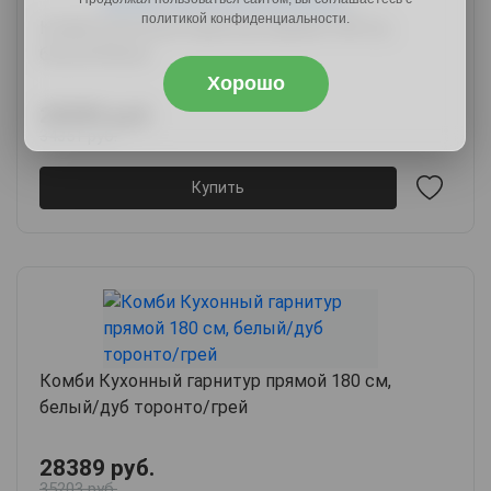
политикой конфиденциальности.
Комби Кухонный гарнитур прямой 180 см,
белый/бланж
Хорошо
28389 руб.
34351 руб.
Купить
Комби Кухонный гарнитур прямой 180 см,
белый/дуб торонто/грей
28389 руб.
35203 руб.