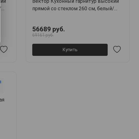
кий
Вектор Кухонный гарнитур высокий
/
прямой со стеклом 260 см, белый/
бланж/грей/стекло
56689 руб.
69161 руб.
Купить
ая