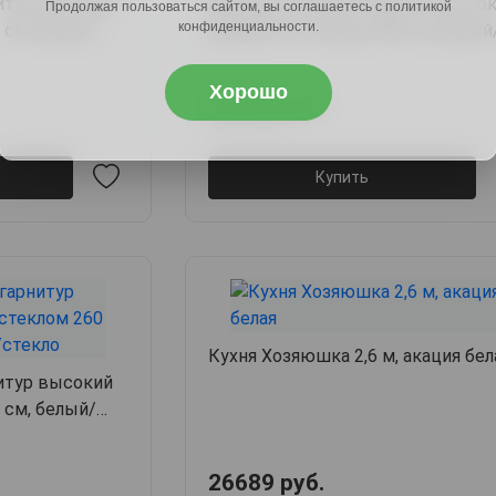
итур высокий
Вектор Кухонный гарнитур высо
Продолжая пользоваться сайтом, вы соглашаетесь с политикой
конфиденциальности.
 см, белый/
прямой со стеклом 240 см, белый
нео/графит/стекло
Хорошо
46589 руб.
57771 руб.
Купить
Кухня Хозяюшка 2,6 м, акация бел
итур высокий
 см, белый/
26689 руб.