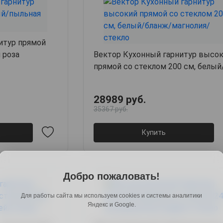
итур прямой
 роза
Вектор Кухонный гарнитур высо
прямой со стеклом 200 см, белый
бланж/магнолия/стекло
28989 руб.
35367 руб.
Купить
Добро пожаловать!
Для работы сайта мы используем cookies и системы аналитики
Яндекс и Google.