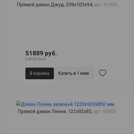
Прямой диван Джуд, 209х103х94,
арт. 61953
51889 руб.
64343 руб.
В корзину
Купить в 1 клик
Прямой диван Ленни, 122х92х85,
арт. 60953