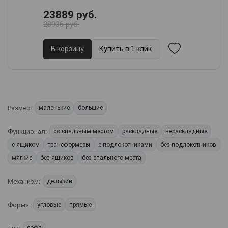
23889 руб.
28906 руб.
В корзину
Купить в 1 клик
Размер:
маленькие
большие
Функционал:
со спальным местом
раскладные
нераскладные
с ящиком
трансформеры
с подлокотниками
без подлокотников
мягкие
без ящиков
без спального места
Механизм:
дельфин
Форма:
угловые
прямые