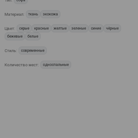
Тип:
софа
Материал:
ткань
экокожа
Цвет:
серые
красные
желтые
зеленые
синие
чёрные
бежевые
белые
Стиль:
современные
Количество мест:
односпальные