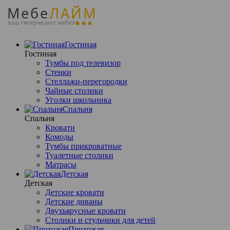
Мебе
ЛАЙМ
ваш гипермаркет мебели
Гостиная
Гостиная
Тумбы под телевизор
Стенки
Стеллажи-перегородки
Чайные столики
Уголки школьника
Спальня
Спальня
Кровати
Комоды
Тумбы прикроватные
Туалетные столики
Матрасы
Детская
Детская
Детские кровати
Детские диваны
Двухъярусные кровати
Столики и стульчики для детей
Прихожая