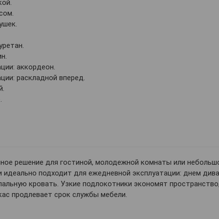
кой.
сом.
ушек.
уретан.
н.
ции: аккордеон.
ции: раскладной вперед.
й.
.
чное решение для гостиной, молодежной комнаты или небольш
 идеально подходит для ежедневной эксплуатации: днем див
альную кровать. Узкие подлокотники экономят пространство,
кас продлевает срок службы мебели.