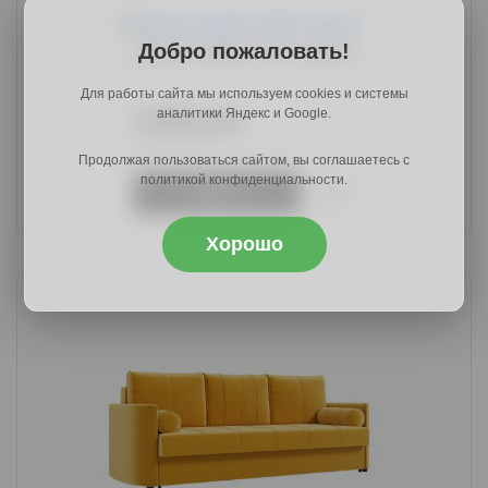
Добро пожаловать!
Диван Саймон НПБ, серый
Для работы сайта мы используем cookies и системы
аналитики Яндекс и Google.
37889 руб.
45846 руб.
Продолжая пользоваться сайтом, вы соглашаетесь с
политикой конфиденциальности.
Купить
Хорошо