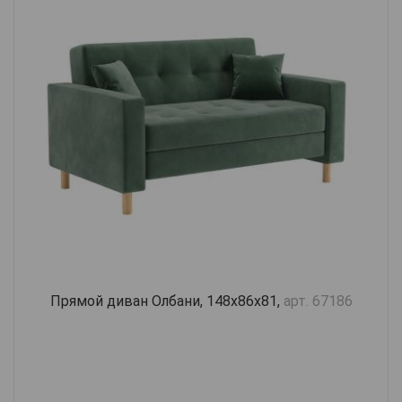
Прямой диван Олбани, 148х86х81,
арт. 67186