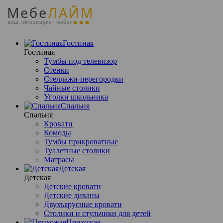
Мебе
ЛАЙМ
ваш гипермаркет мебели
Гостиная
Гостиная
Тумбы под телевизор
Стенки
Стеллажи-перегородки
Чайные столики
Уголки школьника
Спальня
Спальня
Кровати
Комоды
Тумбы прикроватные
Туалетные столики
Матрасы
Детская
Детская
Детские кровати
Детские диваны
Двухъярусные кровати
Столики и стульчики для детей
Прихожая