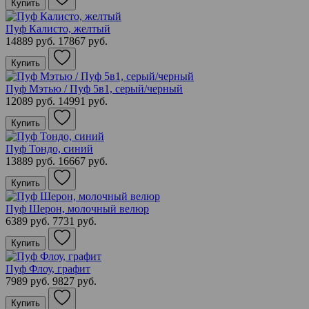
Купить
Пуф Калисто, желтый
14889 руб.
17867 руб.
Купить
Пуф Мэтью / Пуф 5в1, серый/черный
12089 руб.
14991 руб.
Купить
Пуф Тондо, синий
13889 руб.
16667 руб.
Купить
Пуф Шерон, молочный велюр
6389 руб.
7731 руб.
Купить
Пуф Флоу, графит
7989 руб.
9827 руб.
Купить