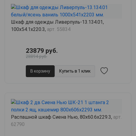
Шкаф для одежды Ливерпуль-13.134.01,
100х54.1х220.3,
арт. 55834
23879 руб.
28894 руб.
В корзину
Купить в 1 клик
Распашной шкаф Сиена Нью, 80х60.6х229.3,
арт.
62790