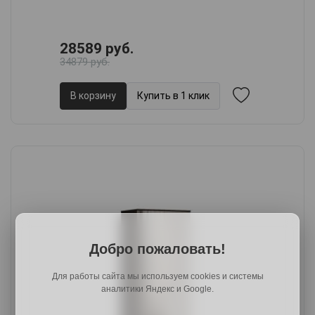
28589 руб.
34879 руб.
В корзину
Купить в 1 клик
Добро пожаловать!
Для работы сайта мы используем cookies и системы
аналитики Яндекс и Google.