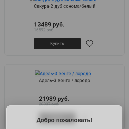
Сакура-2 дуб сонома/белый
13489 руб.
16592 руб.
Купить
Адель-3 венге / лоредо
21989 руб.
26387 руб.
Купить
Добро пожаловать!