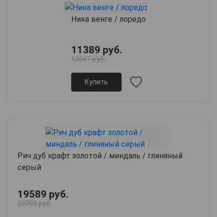
Ника венге / лоредо
11389 руб.
13667 руб.
Купить
Рич дуб крафт золотой / миндаль / глиняный
серый
19589 руб.
23703 руб.