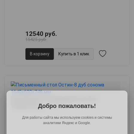
12540 руб.
15425 руб.
В корзину
Купить в 1 клик
Письменный стол для двоих Остин-8,
Добро пожаловать!
164х60х74.6,
арт. 33597
Для работы сайта мы используем cookies и системы
аналитики Яндекс и Google.