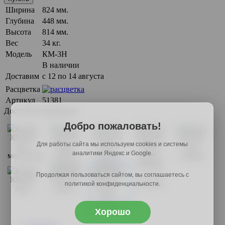
Ширина
824 мм.
Глубина
448 мм.
Высота
814 мм.
Вес
34 кг.
Модель
КМ-3Н
В наличии
Доставим
с 12 по 14 августа
Расцветка
Артикул
51381
Доступные варианты
Добро пожаловать!
Для работы сайта мы используем cookies и системы
аналитики Яндекс и Google.
Продолжая пользоваться сайтом, вы соглашаетесь с
политикой конфиденциальности.
Хорошо