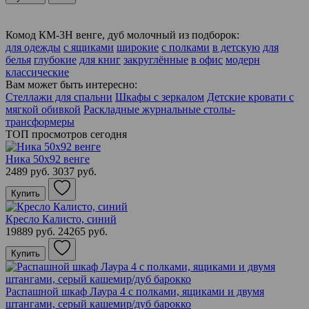
Комод КМ-3Н венге, дуб молочный из подборок:
для одежды
с ящиками
широкие
с полками
в детскую
для
белья
глубокие
для книг
закруглённые
в офис
модерн
классические
Вам может быть интересно:
Стеллажи для спальни
Шкафы с зеркалом
Детские кровати с
мягкой обивкой
Раскладные журнальные столы-
трансформеры
ТОП просмотров сегодня
Ника 50х92 венге
2489 руб.
3037 руб.
Купить
Кресло Калисто, синий
19889 руб.
24265 руб.
Купить
Распашной шкаф Лаура 4 с полками, ящиками и двумя
штангами, серый кашемир/дуб барокко