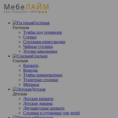
Мебе
ЛАЙМ
ваш гипермаркет мебели
Гостиная
Гостиная
Тумбы под телевизор
Стенки
Стеллажи-перегородки
Чайные столики
Уголки школьника
Спальня
Спальня
Кровати
Комоды
Тумбы прикроватные
Туалетные столики
Матрасы
Детская
Детская
Детские кровати
Детские диваны
Двухъярусные кровати
Столики и стульчики для детей
Прихожая