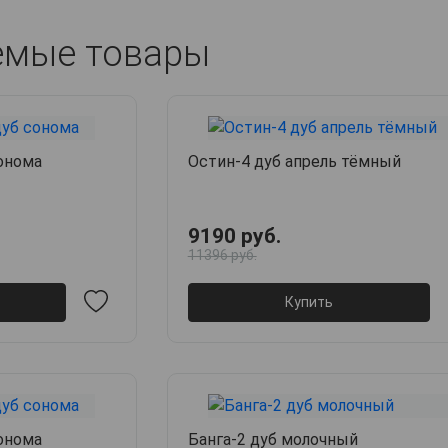
емые товары
онома
Остин-4 дуб апрель тёмный
9190 руб.
11396 руб.
Купить
онома
Банга-2 дуб молочный