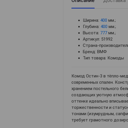
Описание
Доставка
Ширина:
400
мм.;
Глубина:
400
мм.;
Высота:
777
мм.;
Артикул: 51992
Страна-производитель
Бренд: ВМФ
Тип товара: Комоды
Комод Остин-3 в тёпло-ме
современных спален. Конст
хранением постельного бель
создающих уютную атмосфер
оттенке идеально вписывает
торжественности и статус
тонами (изумрудным, сапфи
требует грамотного дозиро