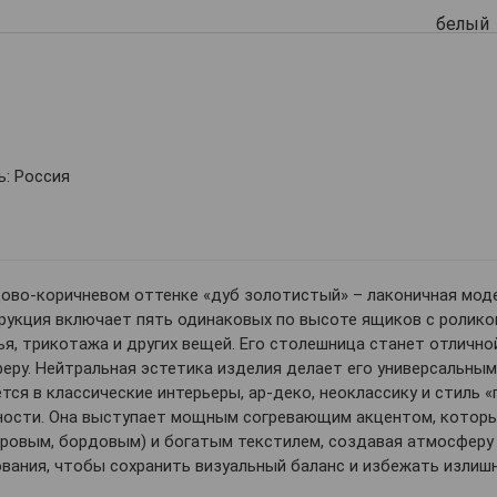
: Россия
дово-коричневом оттенке «дуб золотистый»
– лаконичная мод
рукция включает пять одинаковых по высоте ящиков с ролик
я, трикотажа и других вещей. Его столешница станет отличной
у. Нейтральная эстетика изделия делает его универсальным
ся в классические интерьеры, ар-деко, неоклассику и стиль «
ности. Она выступает мощным согревающим акцентом, которы
ровым, бордовым) и богатым текстилем, создавая атмосферу 
вания, чтобы сохранить визуальный баланс и избежать излиш