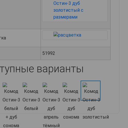
тка
51992
тупные варианты