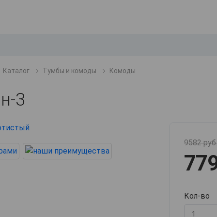
Каталог
Тумбы и комоды
Комоды
н-3
9582 руб
779
Кол-во