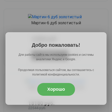
Мартин-6 дуб золотистый
12360 руб.
15080 руб.
Добро пожаловать!
Для работы сайта мы используем cookies и системы
Купить
аналитики Яндекс и Google.
Продолжая пользоваться сайтом, вы соглашаетесь с
политикой конфиденциальности.
Мартин-8 дуб апрель тёмный
Хорошо
18180 руб.
22544 руб.