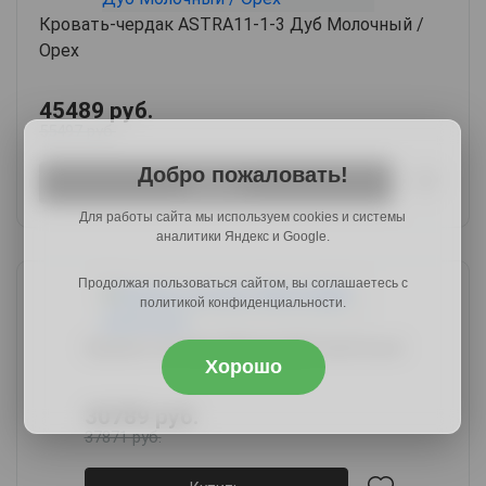
Кровать-чердак ASTRA11-1-3 Дуб Молочный /
Орех
45489 руб.
55497 руб.
Добро пожаловать!
Купить
Для работы сайта мы используем cookies и системы
аналитики Яндекс и Google.
Продолжая пользоваться сайтом, вы соглашаетесь с
политикой конфиденциальности.
Кровать Астра 2 Венге/Дуб молочный
Хорошо
30789 руб.
37871 руб.