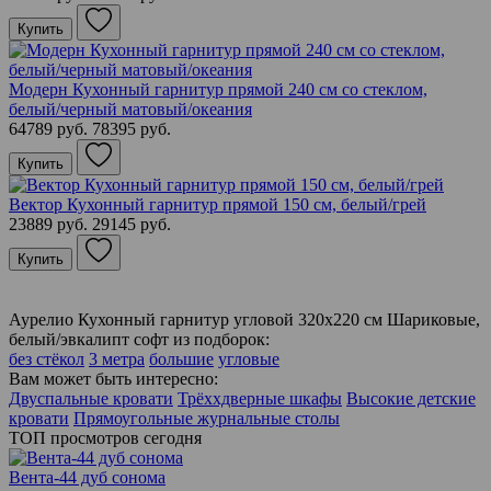
Купить
Модерн Кухонный гарнитур прямой 240 см со стеклом,
белый/черный матовый/океания
64789 руб.
78395 руб.
Купить
Вектор Кухонный гарнитур прямой 150 см, белый/грей
23889 руб.
29145 руб.
Купить
Аурелио Кухонный гарнитур угловой 320х220 см Шариковые,
белый/эвкалипт софт из подборок:
без стёкол
3 метра
большие
угловые
Вам может быть интересно:
Двуспальные кровати
Трёххдверные шкафы
Высокие детские
кровати
Прямоугольные журнальные столы
ТОП просмотров сегодня
Вента-44 дуб сонома