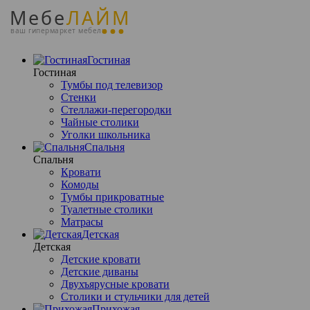
Мебе
ЛАЙМ
ваш гипермаркет мебели
Гостиная
Гостиная
Тумбы под телевизор
Стенки
Стеллажи-перегородки
Чайные столики
Уголки школьника
Спальня
Спальня
Кровати
Комоды
Тумбы прикроватные
Туалетные столики
Матрасы
Детская
Детская
Детские кровати
Детские диваны
Двухъярусные кровати
Столики и стульчики для детей
Прихожая