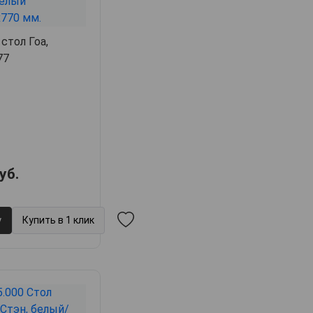
стол Гоа,
77
уб.
у
Купить в 1 клик