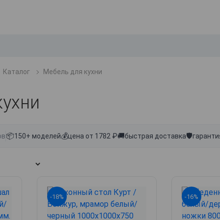
Каталог
Мебель для кухни
кухни
📦
💰
🚚
🛡
ов
150+ моделей
цена от 1782 ₽
быстрая доставка
гаранти
-18%
-16%