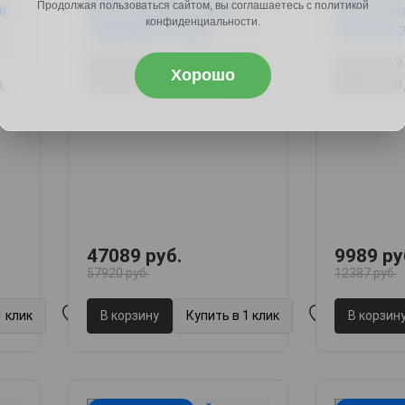
Продолжая пользоваться сайтом, вы соглашаетесь с политикой
конфиденциальности.
Кухонный стол Мэджик/
Кухонный 
Хорошо
,
Стенли, 140х80х77
бабочка 
77х79.5х7
47089 руб.
9989 ру
57920 руб.
12387 руб.
1 клик
В корзину
Купить в 1 клик
В корзин