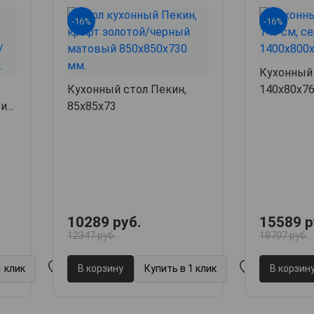
-16%
-16%
Кухонный
Кухонный стол Пекин,
140х80х7
ив,
85х85х73
10289 руб.
15589 р
12347 руб.
18707 руб.
1 клик
В корзину
Купить в 1 клик
В корзин