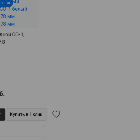
ставка
дной СО-1,
7.8
б.
у
Купить в 1 клик