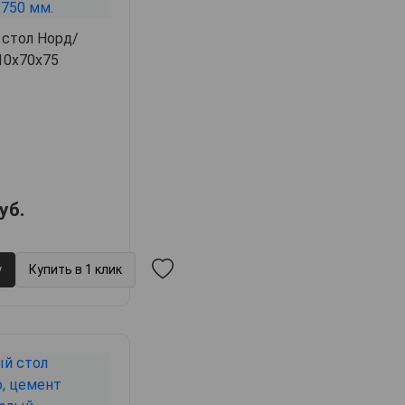
 стол Норд/
10х70х75
уб.
у
Купить в 1 клик