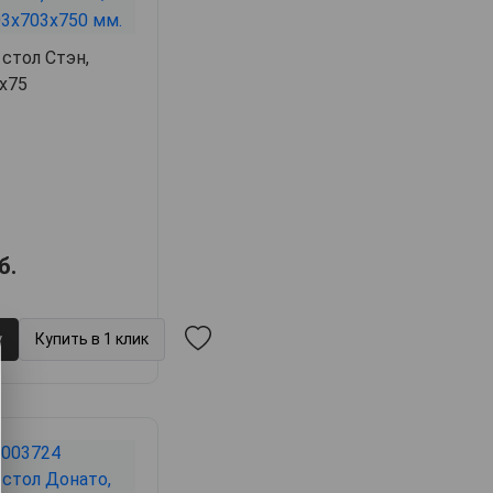
стол Стэн,
3х75
б.
у
Купить в 1 клик