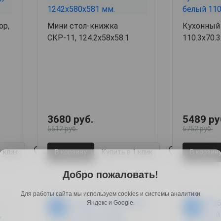
ор,
Мини стол-книжка
Кухонный 
СКР-11, 124.2х58х58.1
110.3х70.
3680 руб.
5489 ру
5612 руб.
6752 руб.
1 клик
В корзину
Купить в 1 клик
В корзин
Добро пожаловать!
Для работы сайта мы используем cookies и системы аналитики
Яндекс и Google.
-18%
-19%