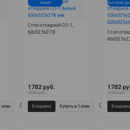
Акция
Быстрая до
Стол откидной СО-1,
60х52.5х27.8
Стол отки
60х52.5х2
1782 руб.
1782 ру
2609 руб.
2609 руб.
1 клик
В корзину
Купить в 1 клик
В корзин