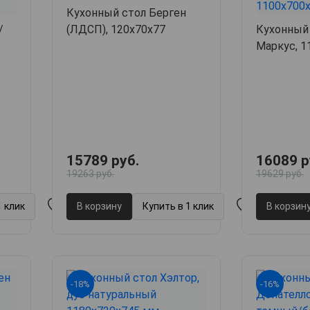
Кухонный стол Берген
/
(ЛДСП), 120х70х77
Кухонный
Маркус, 1
15789 руб.
16089 р
19263 руб.
19629 руб.
1 клик
В корзину
Купить в 1 клик
В корзин
-18%
-16%