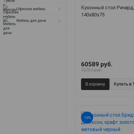
Матрасы
металлические
Кухонный стол Ричард,
Офисная мебель
Стулья для дачи
140х80х75
Мебель для дачи
Табуреты
Компьютерные кресла
60589 руб.
72707 руб.
В корзину
Купить в 
-19%