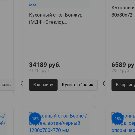
Кухонный 
Кухонный стол Бонжур
80х80х72
(МДФ+Стекло),
100х100х75
34189 руб.
6589 ру
41711 руб.
7907 руб.
1 клик
В корзину
Купить в 1 клик
В корзин
-18%
-18%