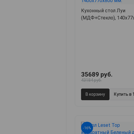
Кухонный стол Луи
(МДФ+Стекло), 140х77
35689 руб.
43184 руб.
В корзину
Купить в 
-16%