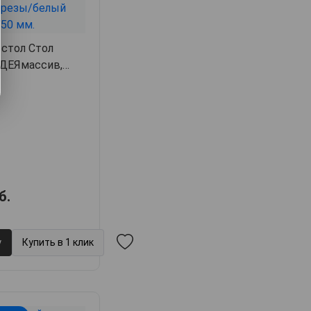
стол Стол
ИДЕЯмассив,
5
б.
у
Купить в 1 клик