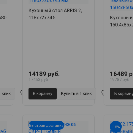
Кухонный стол ARRIS 2,
х80
118х72х74.5
Кухонный 
150.4х85х
14189 руб.
16489 р
17453 руб.
19787 руб.
1 клик
В корзину
Купить в 1 клик
В корзин
Быстрая доставка
-18%