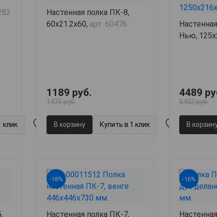
282
Настенная полка ПК-8,
60х21.2х60,
арт. 60476
Настенная
Нью, 125х
60512
1189 руб.
4489 ру
1475 руб.
5432 руб.
1 клик
В корзину
Купить в 1 клик
В корзин
-18%
-16%
,
Настенная полка ПК-7,
Настенная