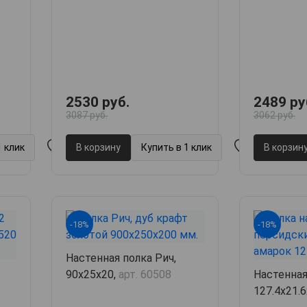
60501
2530 руб.
2489 ру
3087 руб.
3062 руб.
1 клик
В корзину
Купить в 1 клик
В корзин
-18%
-18%
Настенная полка Рич,
90х25х20,
арт. 60508
Настенная
127.4х21.