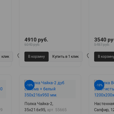
4910 руб.
3540 ру
6040 руб.
5487 руб.
1 клик
В корзину
Купить в 1 клик
В корзин
-18%
-18%
Полка Чайка-2,
Настенная
69
35х21.6х95,
арт. 55665
Сапфир, 1