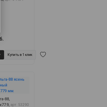
б.
у
Купить в 1 клик
га-88,
х77.9,
арт. 53290