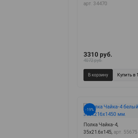
арт. 34470
3310 руб.
4072 руб.
В корзину
Купить в 
-19%
Полка Чайка-4,
35х21.6х145,
арт. 55675