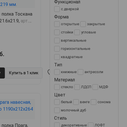
Функционал
с дверкой
 полка Тоскана
Форма
21.6х21.9,
арт.
открытые
закрытые
стойки
угловые
вертикальные
горизонтальные
б.
квадратные
Тип
книжные
антресоли
у
Купить в 1 клик
Материал
стекло
ЛДСП
МДФ
Цвет
белый
венге
сонома
молочный дуб
Стиль
 полка Прага,
декоративные
ЛОФТ