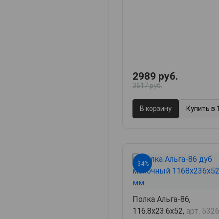
2989 руб.
3617 руб.
В корзину
Купить в 
-34%
Полка Альга-86,
116.8х23.6х52,
арт. 532