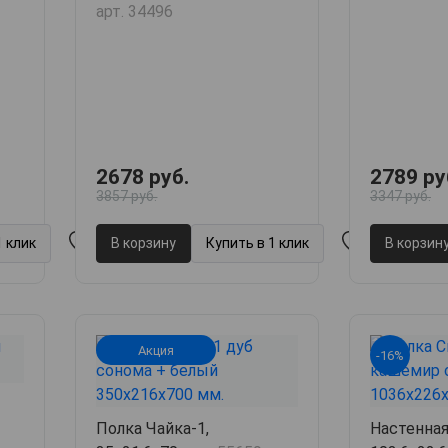
арт. 34496
2678 руб.
2789 ру
3857 руб.
3347 руб.
1 клик
В корзину
Купить в 1 клик
В корзин
Акция
-16%
Полка Чайка-1,
Настенная