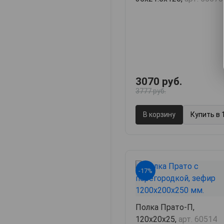
3070 руб.
3777 руб.
В корзину
Купить в 
-17%
Полка Прато-П,
120х20х25,
арт. 60514