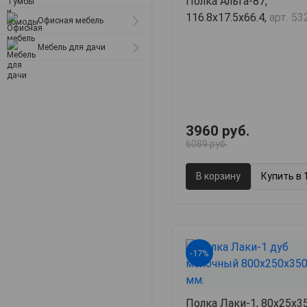
Полка Альга-87,
Матрасы
металлические
116.8х17.5х66.4,
арт. 53
Офисная мебель
Стулья для дачи
Мебель для дачи
Табуреты
Компьютерные кресла
3960 руб.
6089 руб.
В корзину
Купить в 
-17%
Полка Лаки-1, 80х25х35