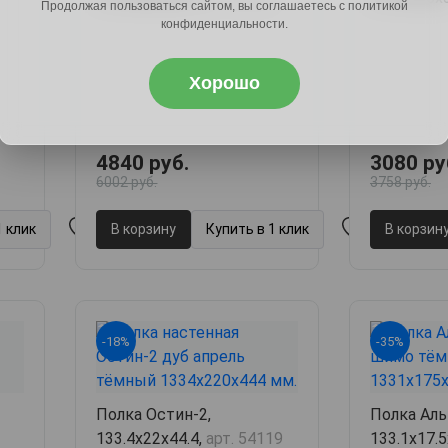
Продолжая пользоваться сайтом, вы соглашаетесь с политикой
конфиденциальности.
Хорошо
4840 руб.
3080 ру
6002 руб.
3758 руб.
1 клик
В корзину
Купить в 1 клик
В корзин
-18%
-35%
Полка Остин-2,
Полка Аль
133.4х22х44.4,
арт. 54119
133.1х17.5