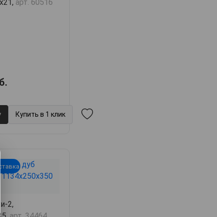
6х21,
арт. 60516
б.
у
Купить в 1 клик
ставка
и-2,
35,
арт. 34464