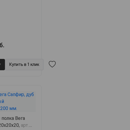
б.
у
Купить в 1 клик
 полка Вега
20х20х20,
арт.