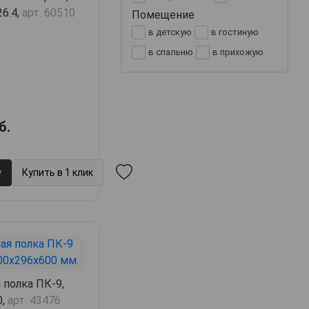
26.4,
арт. 60510
Помещение
в детскую
в гостиную
в спальню
в прихожую
б.
у
Купить в 1 клик
 полка ПК-9,
0,
арт. 43476