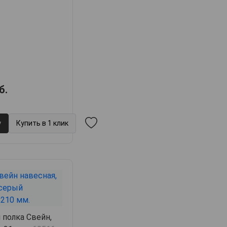
б.
у
Купить в 1 клик
 полка Свейн,