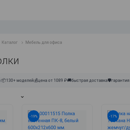
Каталог
Мебель для офиса
олки
📦
💰
🚚
🛡
в
130+ моделей
цена от 1089 ₽
быстрая доставка
гарантия
-19%
-17%