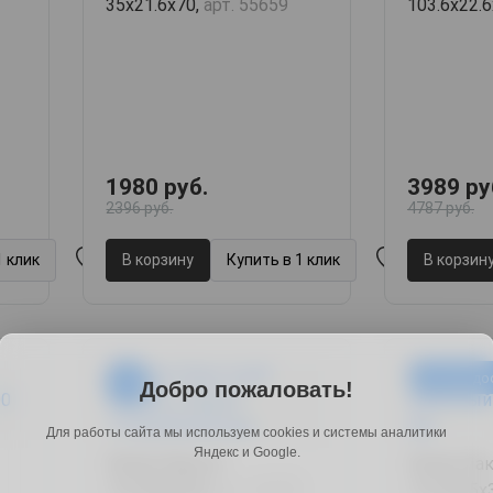
35х21.6х70,
арт. 55659
103.6х22.
1980 руб.
3989 ру
2396 руб.
4787 руб.
1 клик
В корзину
Купить в 1 клик
В корзин
Быстрая до
-19%
Добро пожаловать!
Для работы сайта мы используем cookies и системы аналитики
Яндекс и Google.
Полка Лаки-4,
Полка Лак
113.4х25х35,
арт. 34478
113.4х25х