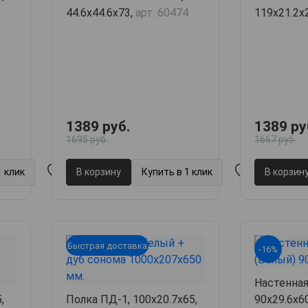
44.6х44.6х73,
арт. 60474
119х21.2х
1389 руб.
1389 ру
1695 руб.
1667 руб.
1 клик
В корзину
Купить в 1 клик
В корзин
Быстрая доставка
-16%
Настенная
,
Полка ПД-1, 100х20.7х65,
90х29.6х6