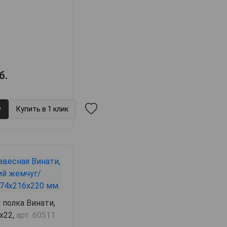
б.
у
Купить в 1 клик
 полка Винати,
6х22,
арт. 60511