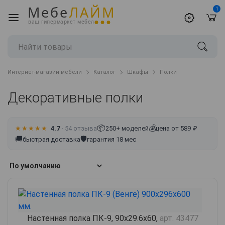
Мебе
ЛАЙМ
1
ваш гипермаркет мебели
Интернет-магазин мебели
Каталог
Шкафы
Полки
Декоративные полки
📦
💰
★★★★★
4.7
· 54 отзыва
250+ моделей
цена от 589 ₽
🚚
🛡
быстрая доставка
гарантия 18 мес
Настенная полка ПК-9, 90х29.6х60,
арт. 43477