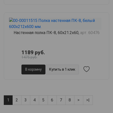
Настенная полка ПК-8, 60х21.2х60,
арт. 60476
1189 руб.
1475 руб.
В корзину
Купить в 1 клик
1
2
3
4
5
6
7
8
>
>|