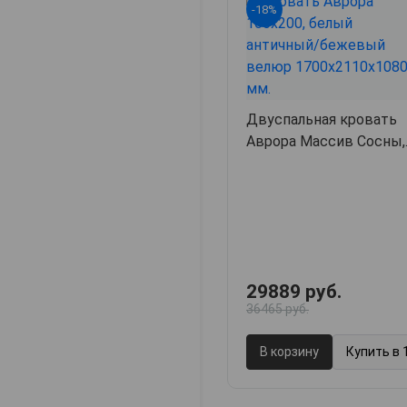
-18%
Двуспальная кровать
Аврора Массив Сосны,
170х211х108,
арт. 6300
29889 руб.
36465 руб.
В корзину
Купить в 