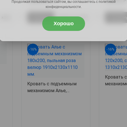
Продолжая пользоваться сайтом, вы соглашаетесь с политикой
41006 руб.
40783 руб.
конфиденциальности.
1 клик
В корзину
Купить в 1 клик
В корзин
Хорошо
-16%
-16%
Кровать 
633
Кровать с подъемным
механизм
механизмом Алье,
131х213х1
191х213х111,
арт. 63564