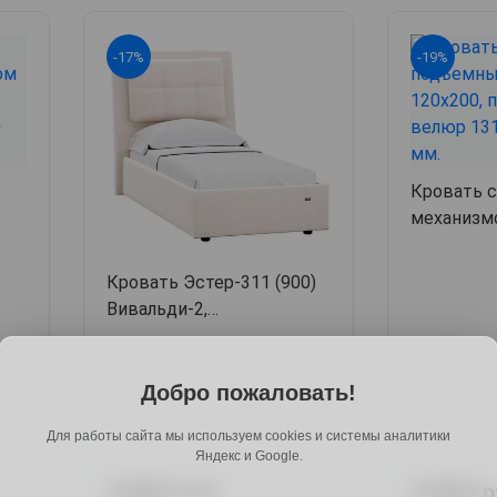
-17%
-19%
Кровать 
механизм
4
131х213х1
Кровать Эстер-311 (900)
Вивальди-2,
232х114х123.5,
арт. 30169
Добро пожаловать!
Для работы сайта мы используем cookies и системы аналитики
Яндекс и Google.
33889 руб.
32889 р