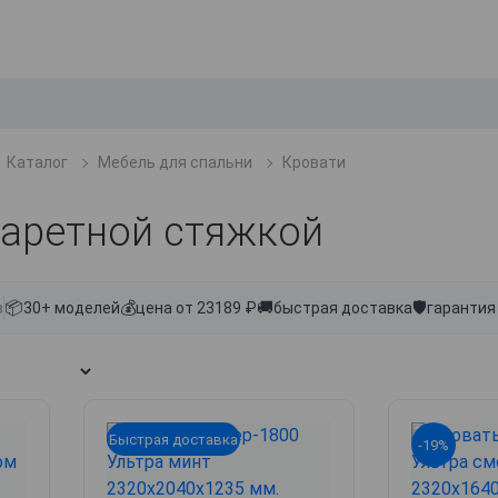
Каталог
Мебель для спальни
Кровати
каретной стяжкой
📦
💰
🚚
🛡
в
30+ моделей
цена от 23189 ₽
быстрая доставка
гарантия
Быстрая доставка
-19%