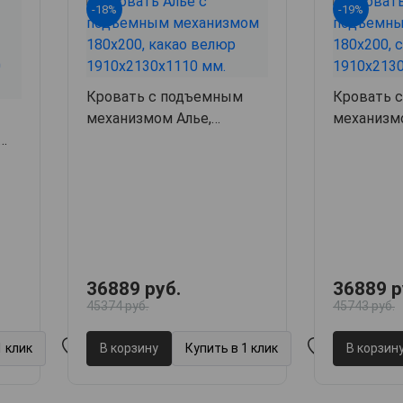
-18%
-19%
Кровать с подъемным
Кровать 
механизмом Алье,
механизм
191х213х111,
арт. 63562
191х213х1
8
36889 руб.
36889 р
45374 руб.
45743 руб.
1 клик
В корзину
Купить в 1 клик
В корзин