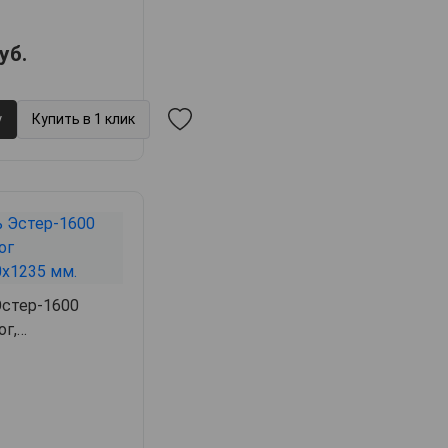
уб.
у
Купить в 1 клик
Эстер-1600
ог,
23.5,
арт. 39216