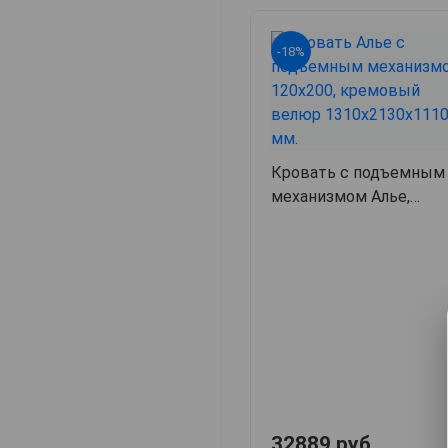
-18%
Кровать с подъемным
механизмом Алье,
131х213х111,
арт. 6319
32889 руб.