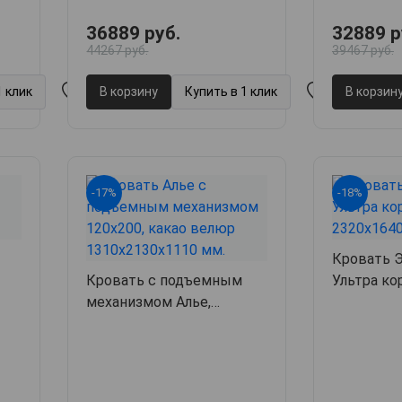
36889 руб.
32889 р
44267 руб.
39467 руб.
1 клик
В корзину
Купить в 1 клик
В корзин
-17%
-18%
Кровать 
Кровать с подъемным
Ультра кор
227
механизмом Алье,
232х164х1
131х213х111,
арт. 63193