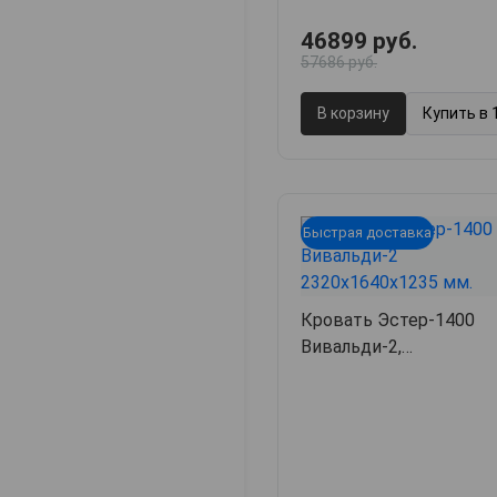
46899 руб.
57686 руб.
В корзину
Купить в 
Быстрая доставка
Кровать Эстер-1400
Вивальди-2,
232х164х123.5,
арт. 39