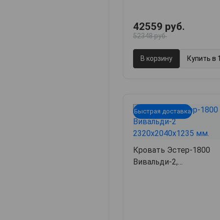
42559 руб.
52348 руб.
В корзину
Купить в 
Быстрая доставка
Кровать Эстер-1800
Вивальди-2,
232х204х123.5,
арт. 39