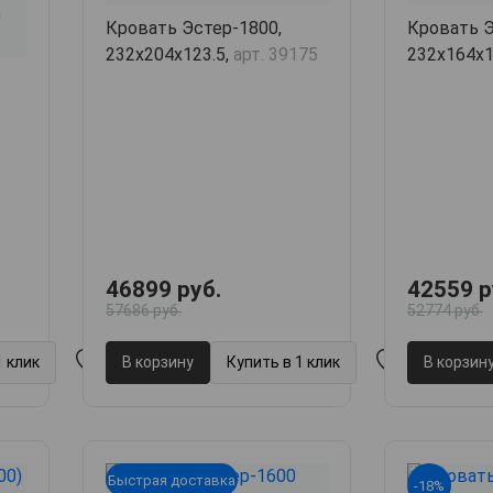
Кровать Эстер-1800,
Кровать Э
232х204х123.5,
арт. 39175
232х164х1
1
46899 руб.
42559 р
57686 руб.
52774 руб.
1 клик
В корзину
Купить в 1 клик
В корзин
Быстрая доставка
-18%