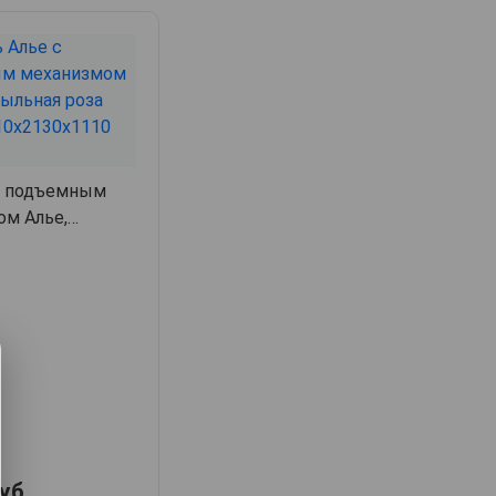
с подъемным
ом Алье,
11,
арт. 63195
уб.