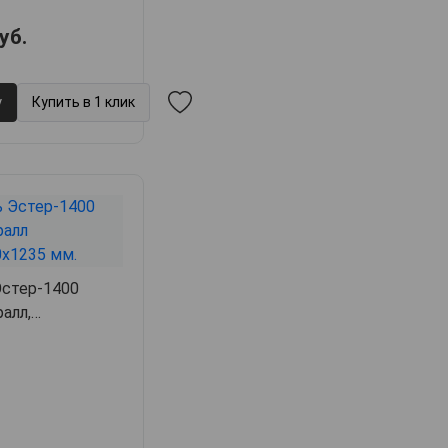
уб.
у
Купить в 1 клик
Эстер-1400
алл,
23.5,
арт. 38459