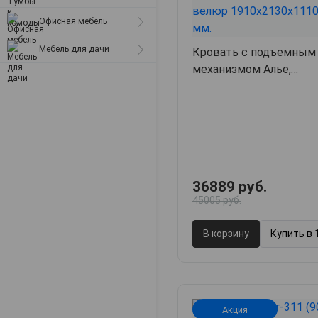
Матрасы
металлические
Офисная мебель
Стулья для дачи
Мебель для дачи
Кровать с подъемным
Табуреты
механизмом Алье,
Компьютерные кресла
191х213х111,
арт. 6319
36889 руб.
45005 руб.
В корзину
Купить в 
Акция