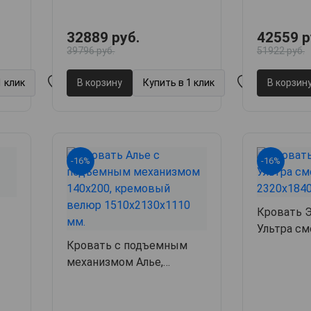
32889 руб.
42559 р
39796 руб.
51922 руб.
1 клик
В корзину
Купить в 1 клик
В корзин
-16%
-16%
Кровать 
Ультра см
802
Кровать с подъемным
232х184х1
механизмом Алье,
151х213х111,
арт. 63189