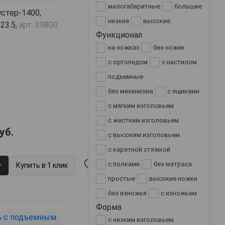
малогабаритные
большие
стер-1400,
низкие
высокие
23.5,
арт. 39800
Функционал
на ножках
без ножек
с ортопедом
с настилом
подъемные
без механизма
с ящиками
с мягким изголовьем
с жестким изголовьем
уб.
с высоким изголовьем
с каретной стяжкой
с полками
без матраса
у
Купить в 1 клик
простые
высокие ножки
без изножья
с изножьем
Форма
с низким изголовьем