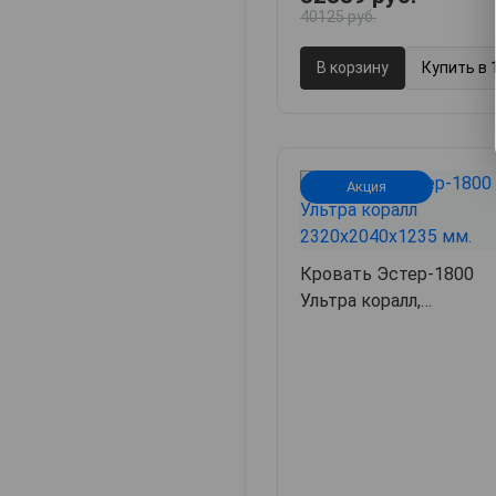
40125 руб.
В корзину
Купить в 
Акция
Кровать Эстер-1800
Ультра коралл,
232х204х123.5,
арт. 37