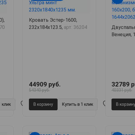
),
Кровать Эстер-1600,
170
232х184х123.5,
арт. 36204
Двуспаль
Венеция, 1
арт. 61659
44909 руб.
32789 р
54340 руб.
40331 руб.
1 клик
В корзину
Купить в 1 клик
В корзин