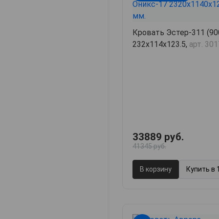
Кровать Эстер-311 (900
232х114х123.5,
арт. 30
33889 руб.
41345 руб.
В корзину
Купить в 