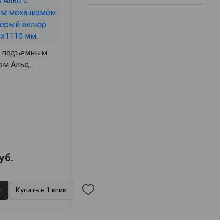
с подъемным
ом Алье,
11,
арт. 63192
уб.
у
Купить в 1 клик