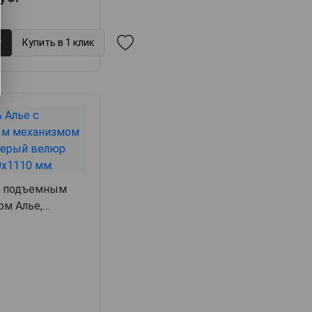
у
Купить в 1 клик
с подъемным
ом Алье,
11,
арт. 63196