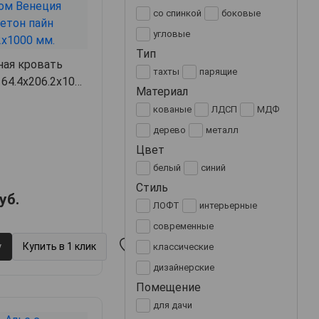
со спинкой
боковые
угловые
Тип
ная кровать
тахты
парящие
64.4х206.2х100,
Материал
кованые
ЛДСП
МДФ
дерево
металл
Цвет
белый
синий
Стиль
уб.
ЛОФТ
интерьерные
современные
у
Купить в 1 клик
классические
дизайнерские
Помещение
для дачи