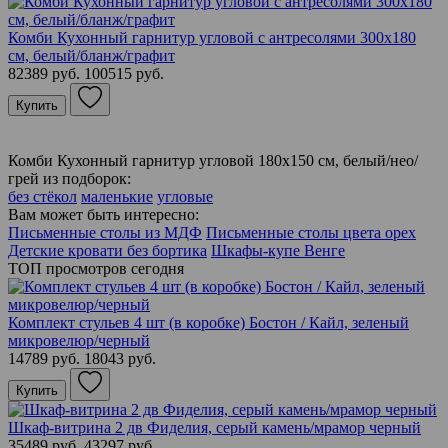
Комби Кухонный гарнитур угловой с антресолями 300х180
см, белый/бланж/графит
82389 руб.
100515 руб.
Купить
Комби Кухонный гарнитур угловой 180х150 см, белый/нео/
грей из подборок:
без стёкол
маленькие
угловые
Вам может быть интересно:
Письменные столы из МДФ
Письменные столы цвета орех
Детские кровати без бортика
Шкафы-купе Венге
ТОП просмотров сегодня
Комплект стульев 4 шт (в коробке) Бостон / Кайл, зеленый
микровелюр/черный
14789 руб.
18043 руб.
Купить
Шкаф-витрина 2 дв Фиделия, серый камень/мрамор черный
35489 руб.
43297 руб.