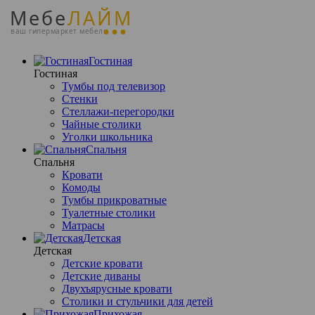
Мебе
ЛАЙМ
ваш гипермаркет мебели
Гостиная
Гостиная
Тумбы под телевизор
Стенки
Стеллажи-перегородки
Чайные столики
Уголки школьника
Спальня
Спальня
Кровати
Комоды
Тумбы прикроватные
Туалетные столики
Матрасы
Детская
Детская
Детские кровати
Детские диваны
Двухъярусные кровати
Столики и стульчики для детей
Прихожая