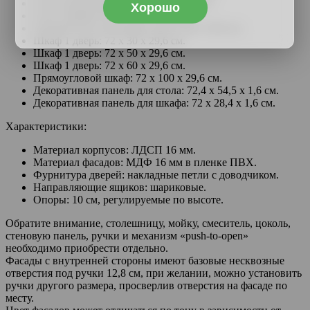
Стол под духовку: 82,4 х 60 х 53,8 см.
Хорошо
Стол 3 ящика: 82,4 х 50 х 50,6 см.
Угловой стол под мойку: 82,4 х 90 х 50,6 см.
Шкаф 1 дверь: 72 х 30 х 29,6 см.
Шкаф 1 дверь: 72 х 50 х 29,6 см.
Шкаф 1 дверь: 72 х 60 х 29,6 см.
Прямоугловой шкаф: 72 х 100 х 29,6 см.
Декоративная панель для стола: 72,4 х 54,5 х 1,6 см.
Декоративная панель для шкафа: 72 х 28,4 х 1,6 см.
Характеристики:
Материал корпусов: ЛДСП 16 мм.
Материал фасадов: МДФ 16 мм в пленке ПВХ.
Фурнитура дверей: накладные петли с доводчиком.
Направляющие ящиков: шариковые.
Опоры: 10 см, регулируемые по высоте.
Обратите внимание, столешницу, мойку, смеситель, цоколь,
стеновую панель, ручки и механизм «push-to-open»
необходимо приобрести отдельно.
Фасады с внутренней стороны имеют базовые несквозные
отверстия под ручки 12,8 см, при желании, можно установить
ручки другого размера, просверлив отверстия на фасаде по
месту.