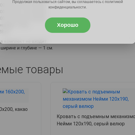
Продолжая пользоваться сайтом, вы соглашаетесь с политикой
 см: 0,8 х 69 х 5,3 см.
конфиденциальности.
 см: 0,8 х 79 х 5,3 см.
 см: 0,8 х 89 х 5,3 см.
Хорошо
елями: 7,4 см.
28 шт.
в комплект не входит.
ширине и глубине — 1 см.
емые товары
х200, какао
Кровать с подъемным механизм
Нейми 120х190, серый велюр