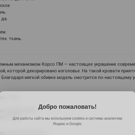
ское.
нь.
 да.
ем.
тех. ткань.
емным механизмом Корсо ПМ — настоящее украшение современ
ой, которой декорировано изголовье. На такой кровати прия
. Благодаря мягкой обивке модель смотрится по-настоящему 
с: 7 см.
.
Добро пожаловать!
снования: 50 см.
ба: 15 см.
Для работы сайта мы используем cookies и системы аналитики
Яндекс и Google.
 см: 0,8 х 59 х 5,3 см.