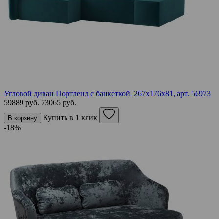
Угловой диван Портленд с банкеткой, 267х176х81,
арт. 56973
59889 руб.
73065 руб.
Купить в 1 клик
В корзину
-18%