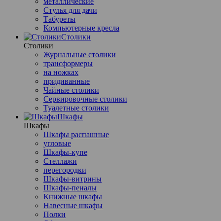
металлические
Стулья для дачи
Табуреты
Компьютерные кресла
Столики
Столики
Журнальные столики
трансформеры
на ножках
придиванные
Чайные столики
Сервировочные столики
Туалетные столики
Шкафы
Шкафы
Шкафы распашные
угловые
Шкафы-купе
Стеллажи
перегородки
Шкафы-витрины
Шкафы-пеналы
Книжные шкафы
Навесные шкафы
Полки