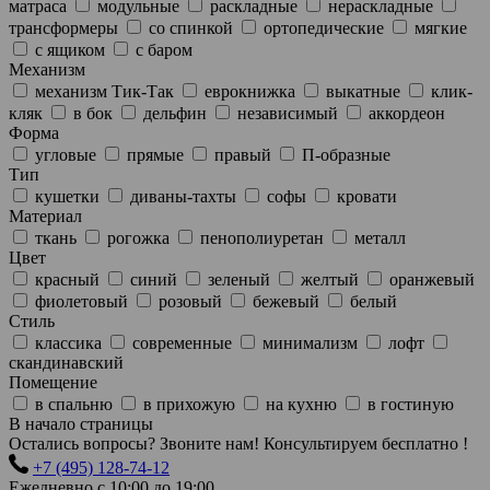
матраса
модульные
раскладные
нераскладные
трансформеры
со спинкой
ортопедические
мягкие
с ящиком
с баром
Механизм
механизм Тик-Так
еврокнижка
выкатные
клик-
кляк
в бок
дельфин
независимый
аккордеон
Форма
угловые
прямые
правый
П-образные
Тип
кушетки
диваны-тахты
софы
кровати
Материал
ткань
рогожка
пенополиуретан
металл
Цвет
красный
синий
зеленый
желтый
оранжевый
фиолетовый
розовый
бежевый
белый
Стиль
классика
современные
минимализм
лофт
скандинавский
Помещение
в спальню
в прихожую
на кухню
в гостиную
В начало страницы
Остались вопросы? Звоните нам! Консультируем бесплатно !
+7 (495) 128-74-12
Ежедневно с 10:00 до 19:00,