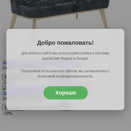
Добро пожаловать!
Для работы сайта мы используем cookies и системы
аналитики Яндекс и Google.
Диван Лоренцо, 127х79х79,
арт. 57241
24889 руб.
30365 руб.
Продолжая пользоваться сайтом, вы соглашаетесь с
Купить в 1 клик
политикой конфиденциальности.
В корзину
-18%
Хорошо
Диван Лоренцо, 127х79х79,
арт. 57242
24889 руб.
30365 руб.
Купить в 1 клик
В корзину
-19%