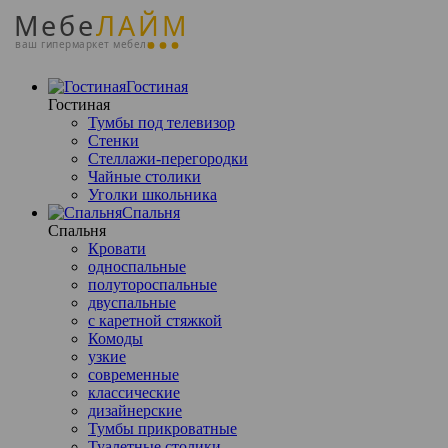
Мебе
ЛАЙМ
ваш гипермаркет мебели
Гостиная
Гостиная
Тумбы под телевизор
Стенки
Стеллажи-перегородки
Чайные столики
Уголки школьника
Спальня
Спальня
Кровати
односпальные
полутороспальные
двуспальные
с каретной стяжкой
Комоды
узкие
современные
классические
дизайнерские
Тумбы прикроватные
Туалетные столики