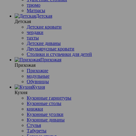
трюмо
Матрасы
Детская
Детская
Детские кровати
чердаки
тахты
Детские диваны
Двухъярусные кровати
Столики и стульчики для детей
Прихожая
Прихожая
Прихожие
модульные
Обувницы
Кухня
Кухня
Кухонные гарнитуры
Кухонные столы
книжки
Кухонные уголки
Кухонные диваны
Стулья
Табуреты