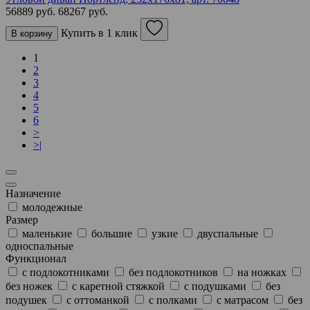
56889 руб.
68267 руб.
Купить в 1 клик
В корзину
1
2
3
4
5
6
>
>|
Назначение
молодежные
Размер
маленькие
большие
узкие
двуспальные
односпальные
Функционал
с подлокотниками
без подлокотников
на ножках
без ножек
с каретной стяжкой
с подушками
без
подушек
с оттоманкой
с полками
с матрасом
без