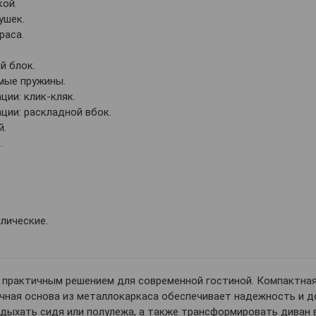
кой.
ушек.
раса.
й блок.
мые пружины.
ии: клик-кляк.
ии: раскладной вбок.
й.
.
лические.
 практичным решением для современной гостиной. Компактная
чная основа из металлокаркаса обеспечивает надежность и д
ыхать сидя или полулежа, а также трансформировать диван 