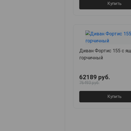
Купить
Диван Фортис 155 с я
горчичный
62189 руб.
76493 руб.
Купить