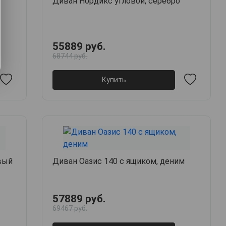
Диван Нордикс угловой, серебро
55889 руб.
68744 руб.
Купить
вый
Диван Оазис 140 с ящиком, деним
57889 руб.
69467 руб.