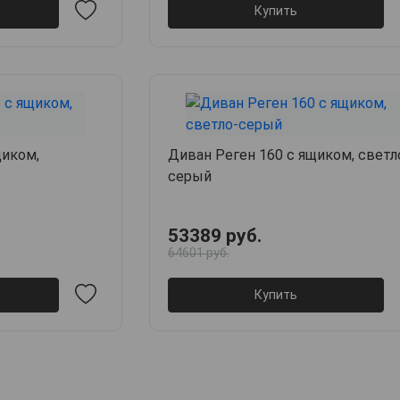
Купить
щиком,
Диван Реген 160 с ящиком, светл
серый
53389 руб.
64601 руб.
Купить