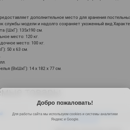
редоставляет дополнительное место для хранения постельных
ок службы модели и надолго сохраняет ухоженный вид.Характе
а (ШхГ): 135х190 см.
ьное место: 120 кг.
дочное место: 100 кг.
): 50 х 63 см.
.
лл.
лья (ВхШхГ): 14 х 182 х 77 см.
емые товары
Добро пожаловать!
Для работы сайта мы используем cookies и системы аналитики
Яндекс и Google.